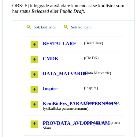
OBS: Ej inloggade användare kan endast se kodlistor som
har status
Released
eller
Public Draft
.
Sök kodlistor
Sök koncept
BESTALLARE
(Beställare)
CMDK
(CMDK)
DATA_MATVARDE
(Data Mätvärde)
Inspire
(Inspire)
KemBioFys_PARAMETERNAMN
(Kemiska, biologiska,
fysikaliska parameternamn)
PROVDATA_AVLOPP_SLAM
(Provdata Avlopp och
Slam)