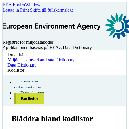
EEA
EnviroWindows
Logga in
Print
Skifta till fullskärmsläge
Registret för miljödatakoder
Applikationen baseras på EEA:s Data Dictionary
Du är här:
Miljödatasamverkan Data Dictionary
Data Dictionary
Kodlistor
Hjälp och
dokumentation
Data element
Kodlistor
Bläddra bland kodlistor