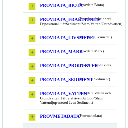
PROVDATA_BIOTA
(Provdata Biota)
PROVDATA_FRAKTIONER
(Provdata fraktioner i
Deposition/Luft/Sediment/Slam/Vatten/Grundvatten)
PROVDATA_LIVSMEDEL
(Provdata Livsmedel)
PROVDATA_MARK
(Provdata Mark)
PROVDATA_PRODUKTER
(Provdata Produkter)
PROVDATA_SEDIMENT
(Provdata Sediment)
PROVDATA_VATTEN
(Provdata Vatten och
Grundvatten. Filtrerat även Avlopp/Slam.
Vattendjup-metod även Sediment)
PROVMETADATA
(Provmetadata)