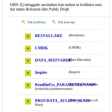
OBS: Ej inloggade användare kan endast se kodlistor som
har status
Released
eller
Public Draft
.
Sök kodlistor
Sök koncept
BESTALLARE
(Beställare)
CMDK
(CMDK)
DATA_MATVARDE
(Data Mätvärde)
Inspire
(Inspire)
KemBioFys_PARAMETERNAMN
(Kemiska, biologiska,
fysikaliska parameternamn)
PROVDATA_AVLOPP_SLAM
(Provdata Avlopp och
Slam)