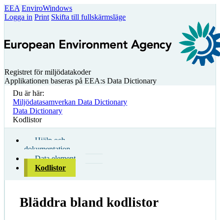
EEA
EnviroWindows
Logga in
Print
Skifta till fullskärmsläge
Registret för miljödatakoder
Applikationen baseras på EEA:s Data Dictionary
Du är här:
Miljödatasamverkan Data Dictionary
Data Dictionary
Kodlistor
Hjälp och
dokumentation
Data element
Kodlistor
Bläddra bland kodlistor