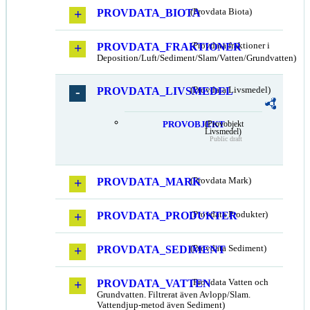
PROVDATA_BIOTA
(Provdata Biota)
PROVDATA_FRAKTIONER
(Provdata fraktioner i
Deposition/Luft/Sediment/Slam/Vatten/Grundvatten)
PROVDATA_LIVSMEDEL
(Provdata Livsmedel)
PROVOBJEKT
(Provobjekt
Livsmedel)
Public draft
PROVDATA_MARK
(Provdata Mark)
PROVDATA_PRODUKTER
(Provdata Produkter)
PROVDATA_SEDIMENT
(Provdata Sediment)
PROVDATA_VATTEN
(Provdata Vatten och
Grundvatten. Filtrerat även Avlopp/Slam.
Vattendjup-metod även Sediment)