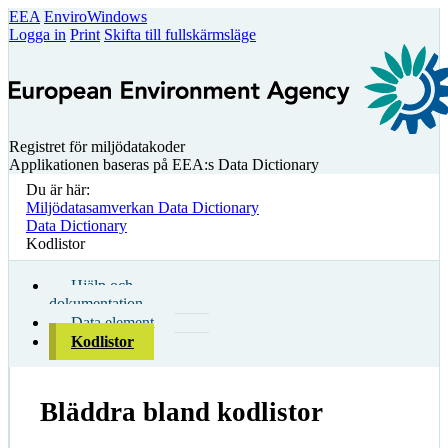
EEA
EnviroWindows
Logga in
Print
Skifta till fullskärmsläge
Registret för miljödatakoder
Applikationen baseras på EEA:s Data Dictionary
Du är här:
Miljödatasamverkan Data Dictionary
Data Dictionary
Kodlistor
Hjälp och
dokumentation
Data element
Kodlistor
Bläddra bland kodlistor