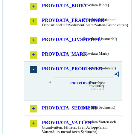
PROVDATA_BIOTA
(Provdata Biota)
PROVDATA_FRAKTIONER
(Provdata fraktioner i
Deposition/Luft/Sediment/Slam/Vatten/Grundvatten)
PROVDATA_LIVSMEDEL
(Provdata Livsmedel)
PROVDATA_MARK
(Provdata Mark)
PROVDATA_PRODUKTER
(Provdata Produkter)
PROVOBJEKT
(Provobjekt
Produkter)
Public draft
PROVDATA_SEDIMENT
(Provdata Sediment)
PROVDATA_VATTEN
(Provdata Vatten och
Grundvatten. Filtrerat även Avlopp/Slam.
Vattendjup-metod även Sediment)