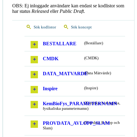
OBS: Ej inloggade användare kan endast se kodlistor som
har status
Released
eller
Public Draft
.
Sök kodlistor
Sök koncept
BESTALLARE
(Beställare)
CMDK
(CMDK)
DATA_MATVARDE
(Data Mätvärde)
Inspire
(Inspire)
KemBioFys_PARAMETERNAMN
(Kemiska, biologiska,
fysikaliska parameternamn)
PROVDATA_AVLOPP_SLAM
(Provdata Avlopp och
Slam)