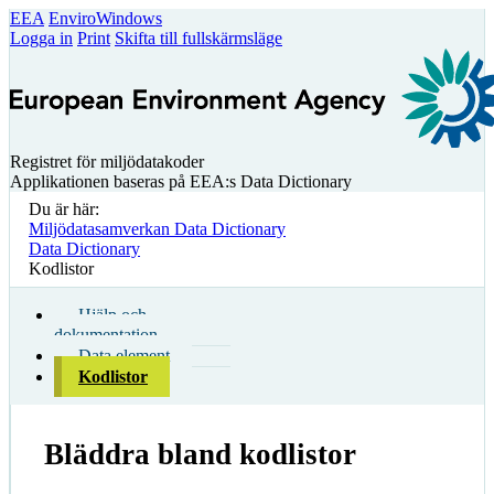
EEA
EnviroWindows
Logga in
Print
Skifta till fullskärmsläge
Registret för miljödatakoder
Applikationen baseras på EEA:s Data Dictionary
Du är här:
Miljödatasamverkan Data Dictionary
Data Dictionary
Kodlistor
Hjälp och
dokumentation
Data element
Kodlistor
Bläddra bland kodlistor