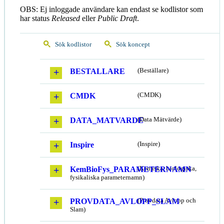
OBS: Ej inloggade användare kan endast se kodlistor som
har status
Released
eller
Public Draft
.
Sök kodlistor
Sök koncept
BESTALLARE
(Beställare)
CMDK
(CMDK)
DATA_MATVARDE
(Data Mätvärde)
Inspire
(Inspire)
KemBioFys_PARAMETERNAMN
(Kemiska, biologiska,
fysikaliska parameternamn)
PROVDATA_AVLOPP_SLAM
(Provdata Avlopp och
Slam)