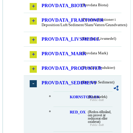
PROVDATA_BIOTA
(Provdata Biota)
PROVDATA_FRAKTIONER
(Provdata fraktioner i
Deposition/Luft/Sediment/Slam/Vatten/Grundvatten)
PROVDATA_LIVSMEDEL
(Provdata Livsmedel)
PROVDATA_MARK
(Provdata Mark)
PROVDATA_PRODUKTER
(Provdata Produkter)
PROVDATA_SEDIMENT
(Provdata Sediment)
KORNSTORLEK
(Kornstorlek)
Public draft
RED_OX
(Redox-tillstånd,
om provet är
reducerat eller
oxiderat)
Public draft