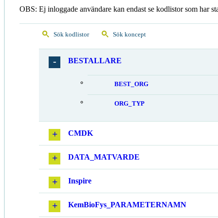
OBS: Ej inloggade användare kan endast se kodlistor som har st
Sök kodlistor
Sök koncept
BESTALLARE
BEST_ORG
ORG_TYP
CMDK
DATA_MATVARDE
Inspire
KemBioFys_PARAMETERNAMN