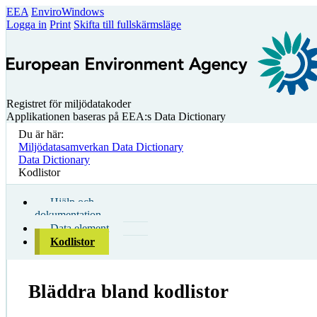
EEA
EnviroWindows
Logga in
Print
Skifta till fullskärmsläge
Registret för miljödatakoder
Applikationen baseras på EEA:s Data Dictionary
Du är här:
Miljödatasamverkan Data Dictionary
Data Dictionary
Kodlistor
Hjälp och
dokumentation
Data element
Kodlistor
Bläddra bland kodlistor