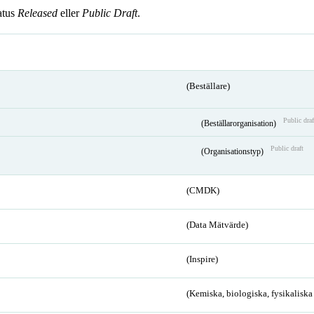
atus
Released
eller
Public Draft
.
(Beställare)
Public draf
(Beställarorganisation)
Public draft
(Organisationstyp)
(CMDK)
(Data Mätvärde)
(Inspire)
(Kemiska, biologiska, fysikalisk