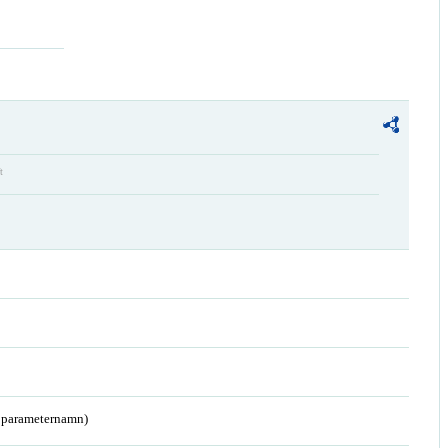
t
a parameternamn)