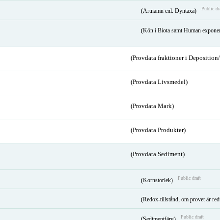
Public dr
(Artnamn enl. Dyntaxa)
(Kön i Biota samt Human expone
(Provdata fraktioner i Depositio
(Provdata Livsmedel)
(Provdata Mark)
(Provdata Produkter)
(Provdata Sediment)
Public draft
(Kornstorlek)
(Redox-tillstånd, om provet är red
Public draft
(Sedimentfärg)