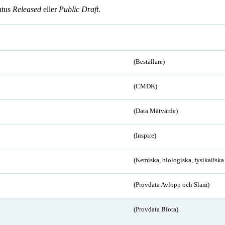
atus
Released
eller
Public Draft
.
(Beställare)
(CMDK)
(Data Mätvärde)
(Inspire)
(Kemiska, biologiska, fysikalisk
(Provdata Avlopp och Slam)
(Provdata Biota)