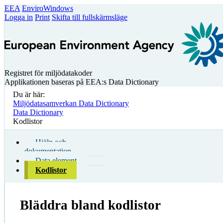
EEA
EnviroWindows
Logga in
Print
Skifta till fullskärmsläge
Registret för miljödatakoder
Applikationen baseras på EEA:s Data Dictionary
Du är här:
Miljödatasamverkan Data Dictionary
Data Dictionary
Kodlistor
Hjälp och
dokumentation
Data element
Kodlistor
Bläddra bland kodlistor