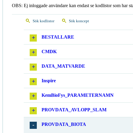
OBS: Ej inloggade användare kan endast se kodlistor som har st
Sök kodlistor
Sök koncept
BESTALLARE
CMDK
DATA_MATVARDE
Inspire
KemBioFys_PARAMETERNAMN
PROVDATA_AVLOPP_SLAM
PROVDATA_BIOTA