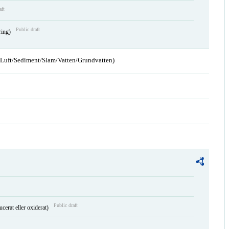
aft
Public draft
ring)
n/Luft/Sediment/Slam/Vatten/Grundvatten)
Public draft
ucerat eller oxiderat)