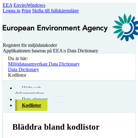
EEA
EnviroWindows
Logga in
Print
Skifta till fullskärmsläge
Registret för miljödatakoder
Applikationen baseras på EEA:s Data Dictionary
Du är här:
Miljödatasamverkan Data Dictionary
Data Dictionary
Kodlistor
Hjälp och
dokumentation
Data element
Kodlistor
Bläddra bland kodlistor