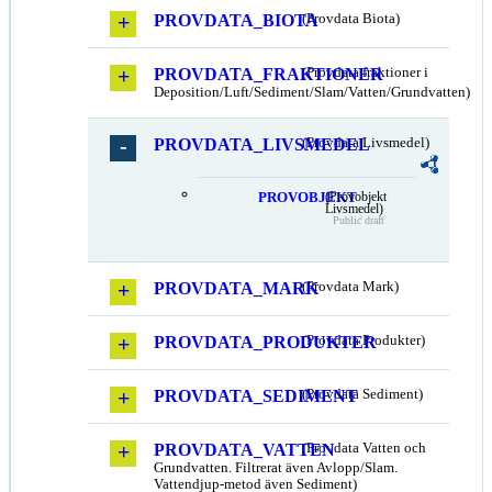
PROVDATA_BIOTA
(Provdata Biota)
PROVDATA_FRAKTIONER
(Provdata fraktioner i
Deposition/Luft/Sediment/Slam/Vatten/Grundvatten)
PROVDATA_LIVSMEDEL
(Provdata Livsmedel)
PROVOBJEKT
(Provobjekt
Livsmedel)
Public draft
PROVDATA_MARK
(Provdata Mark)
PROVDATA_PRODUKTER
(Provdata Produkter)
PROVDATA_SEDIMENT
(Provdata Sediment)
PROVDATA_VATTEN
(Provdata Vatten och
Grundvatten. Filtrerat även Avlopp/Slam.
Vattendjup-metod även Sediment)