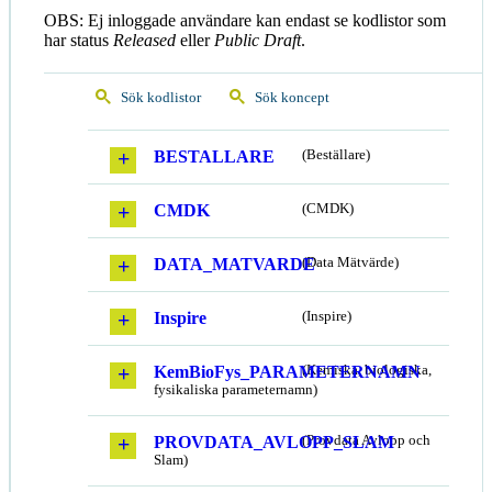
OBS: Ej inloggade användare kan endast se kodlistor som
har status
Released
eller
Public Draft
.
Sök kodlistor
Sök koncept
BESTALLARE
(Beställare)
CMDK
(CMDK)
DATA_MATVARDE
(Data Mätvärde)
Inspire
(Inspire)
KemBioFys_PARAMETERNAMN
(Kemiska, biologiska,
fysikaliska parameternamn)
PROVDATA_AVLOPP_SLAM
(Provdata Avlopp och
Slam)