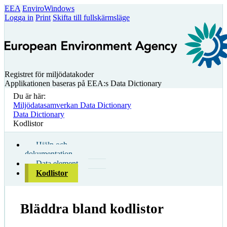
EEA
EnviroWindows
Logga in
Print
Skifta till fullskärmsläge
Registret för miljödatakoder
Applikationen baseras på EEA:s Data Dictionary
Du är här:
Miljödatasamverkan Data Dictionary
Data Dictionary
Kodlistor
Hjälp och
dokumentation
Data element
Kodlistor
Bläddra bland kodlistor