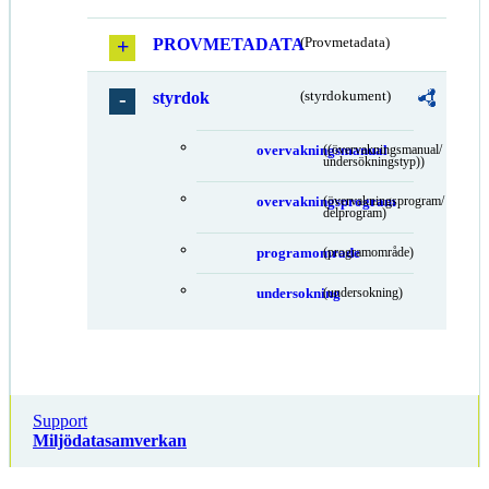
PROVMETADATA
(Provmetadata)
styrdok
(styrdokument)
overvakningsmanual
((övervakningsmanual/
undersökningstyp))
overvakningsprogram
(övervakningsprogram/
delprogram)
programomrade
(programområde)
undersokning
(undersokning)
Support
Miljödatasamverkan