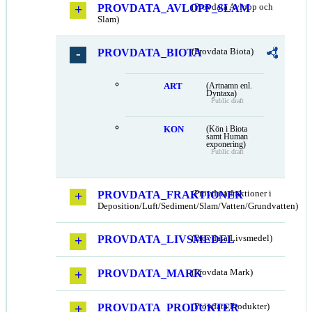
PROVDATA_AVLOPP_SLAM
(Provdata Avlopp och
Slam)
PROVDATA_BIOTA
(Provdata Biota)
ART
(Artnamn enl.
Dyntaxa)
Public draft
KON
(Kön i Biota
samt Human
exponering)
Public draft
PROVDATA_FRAKTIONER
(Provdata fraktioner i
Deposition/Luft/Sediment/Slam/Vatten/Grundvatten)
PROVDATA_LIVSMEDEL
(Provdata Livsmedel)
PROVDATA_MARK
(Provdata Mark)
PROVDATA_PRODUKTER
(Provdata Produkter)