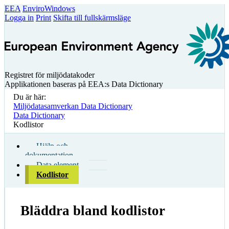
EEA
EnviroWindows
Logga in
Print
Skifta till fullskärmsläge
Registret för miljödatakoder
Applikationen baseras på EEA:s Data Dictionary
Du är här:
Miljödatasamverkan Data Dictionary
Data Dictionary
Kodlistor
Hjälp och
dokumentation
Data element
Kodlistor
Bläddra bland kodlistor