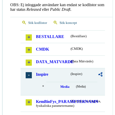
OBS: Ej inloggade användare kan endast se kodlistor som
har status
Released
eller
Public Draft
.
Sök kodlistor
Sök koncept
BESTALLARE
(Beställare)
CMDK
(CMDK)
DATA_MATVARDE
(Data Mätvärde)
Inspire
(Inspire)
Media
(Media)
KemBioFys_PARAMETERNAMN
(Kemiska, biologiska,
fysikaliska parameternamn)