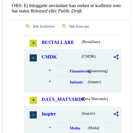
OBS: Ej inloggade användare kan endast se kodlistor som
har status
Released
eller
Public Draft
.
Sök kodlistor
Sök koncept
BESTALLARE
(Beställare)
CMDK
(CMDK)
Finansiering
(Finansiering)
Initiativ
(Initiativ)
DATA_MATVARDE
(Data Mätvärde)
Inspire
(Inspire)
Media
(Media)