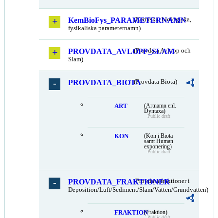
KemBioFys_PARAMETERNAMN
(Kemiska, biologiska,
fysikaliska parameternamn)
PROVDATA_AVLOPP_SLAM
(Provdata Avlopp och
Slam)
PROVDATA_BIOTA
(Provdata Biota)
ART
(Artnamn enl.
Dyntaxa)
Public draft
KON
(Kön i Biota
samt Human
exponering)
Public draft
PROVDATA_FRAKTIONER
(Provdata fraktioner i
Deposition/Luft/Sediment/Slam/Vatten/Grundvatten)
FRAKTION
(Fraktion)
Public draft