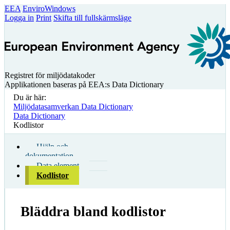
EEA
EnviroWindows
Logga in
Print
Skifta till fullskärmsläge
Registret för miljödatakoder
Applikationen baseras på EEA:s Data Dictionary
Du är här:
Miljödatasamverkan Data Dictionary
Data Dictionary
Kodlistor
Hjälp och
dokumentation
Data element
Kodlistor
Bläddra bland kodlistor