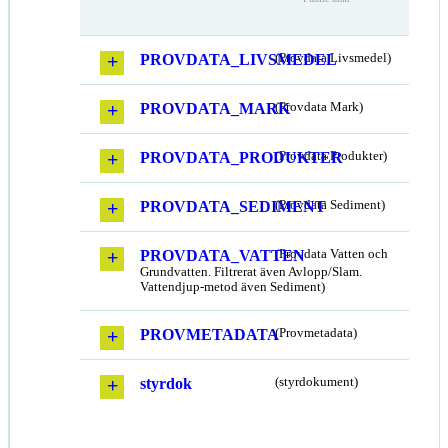
PROVDATA_LIVSMEDEL
(Provdata Livsmedel)
PROVDATA_MARK
(Provdata Mark)
PROVDATA_PRODUKTER
(Provdata Produkter)
PROVDATA_SEDIMENT
(Provdata Sediment)
PROVDATA_VATTEN
(Provdata Vatten och
Grundvatten. Filtrerat även Avlopp/Slam.
Vattendjup-metod även Sediment)
PROVMETADATA
(Provmetadata)
styrdok
(styrdokument)