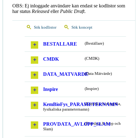
OBS: Ej inloggade användare kan endast se kodlistor som
har status
Released
eller
Public Draft
.
Sök kodlistor
Sök koncept
BESTALLARE
(Beställare)
CMDK
(CMDK)
DATA_MATVARDE
(Data Mätvärde)
Inspire
(Inspire)
KemBioFys_PARAMETERNAMN
(Kemiska, biologiska,
fysikaliska parameternamn)
PROVDATA_AVLOPP_SLAM
(Provdata Avlopp och
Slam)