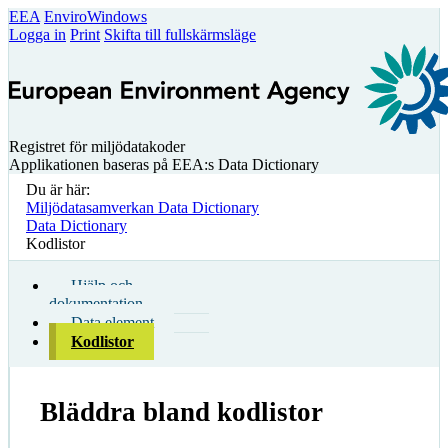
EEA
EnviroWindows
Logga in
Print
Skifta till fullskärmsläge
Registret för miljödatakoder
Applikationen baseras på EEA:s Data Dictionary
Du är här:
Miljödatasamverkan Data Dictionary
Data Dictionary
Kodlistor
Hjälp och
dokumentation
Data element
Kodlistor
Bläddra bland kodlistor