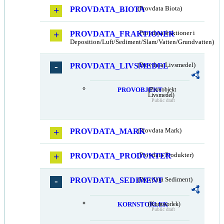
PROVDATA_BIOTA
(Provdata Biota)
PROVDATA_FRAKTIONER
(Provdata fraktioner i
Deposition/Luft/Sediment/Slam/Vatten/Grundvatten)
PROVDATA_LIVSMEDEL
(Provdata Livsmedel)
PROVOBJEKT
(Provobjekt
Livsmedel)
Public draft
PROVDATA_MARK
(Provdata Mark)
PROVDATA_PRODUKTER
(Provdata Produkter)
PROVDATA_SEDIMENT
(Provdata Sediment)
KORNSTORLEK
(Kornstorlek)
Public draft