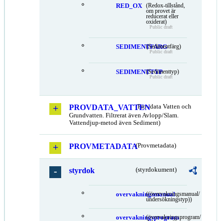
RED_OX
(Redox-tillstånd,
om provet är
reducerat eller
oxiderat)
Public draft
SEDIMENTFARG
(Sedimentfärg)
Public draft
SEDIMENTTYP
(Sedimenttyp)
Public draft
PROVDATA_VATTEN
(Provdata Vatten och
Grundvatten. Filtrerat även Avlopp/Slam.
Vattendjup-metod även Sediment)
PROVMETADATA
(Provmetadata)
styrdok
(styrdokument)
overvakningsmanual
((övervakningsmanual/
undersökningstyp))
overvakningsprogram
(övervakningsprogram/