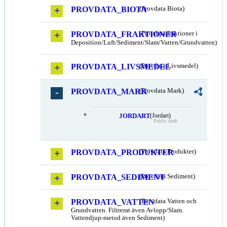
PROVDATA_BIOTA
(Provdata Biota)
PROVDATA_FRAKTIONER
(Provdata fraktioner i
Deposition/Luft/Sediment/Slam/Vatten/Grundvatten)
PROVDATA_LIVSMEDEL
(Provdata Livsmedel)
PROVDATA_MARK
(Provdata Mark)
JORDART
(Jordart)
Public draft
PROVDATA_PRODUKTER
(Provdata Produkter)
PROVDATA_SEDIMENT
(Provdata Sediment)
PROVDATA_VATTEN
(Provdata Vatten och
Grundvatten. Filtrerat även Avlopp/Slam.
Vattendjup-metod även Sediment)