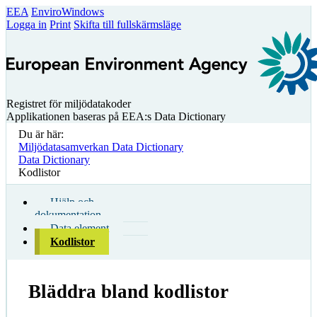
EEA
EnviroWindows
Logga in
Print
Skifta till fullskärmsläge
Registret för miljödatakoder
Applikationen baseras på EEA:s Data Dictionary
Du är här:
Miljödatasamverkan Data Dictionary
Data Dictionary
Kodlistor
Hjälp och
dokumentation
Data element
Kodlistor
Bläddra bland kodlistor