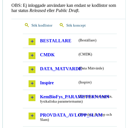
OBS: Ej inloggade användare kan endast se kodlistor som
har status
Released
eller
Public Draft
.
Sök kodlistor
Sök koncept
BESTALLARE
(Beställare)
CMDK
(CMDK)
DATA_MATVARDE
(Data Mätvärde)
Inspire
(Inspire)
KemBioFys_PARAMETERNAMN
(Kemiska, biologiska,
fysikaliska parameternamn)
PROVDATA_AVLOPP_SLAM
(Provdata Avlopp och
Slam)