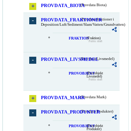
PROVDATA_BIOTA
(Provdata Biota)
PROVDATA_FRAKTIONER
(Provdata fraktioner i
Deposition/Luft/Sediment/Slam/Vatten/Grundvatten)
FRAKTION
(Fraktion)
Public draft
PROVDATA_LIVSMEDEL
(Provdata Livsmedel)
PROVOBJEKT
(Provobjekt
Livsmedel)
Public draft
PROVDATA_MARK
(Provdata Mark)
PROVDATA_PRODUKTER
(Provdata Produkter)
PROVOBJEKT
(Provobjekt
Produkter)