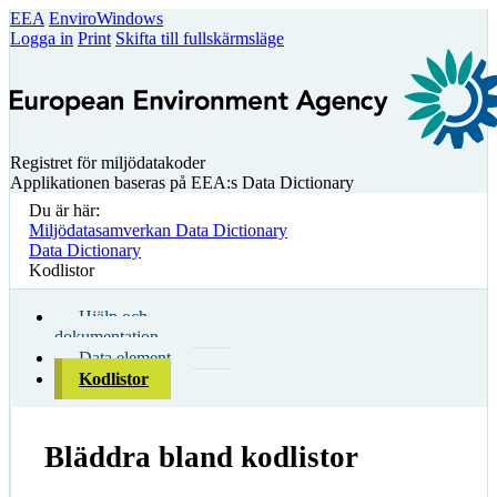
EEA
EnviroWindows
Logga in
Print
Skifta till fullskärmsläge
Registret för miljödatakoder
Applikationen baseras på EEA:s Data Dictionary
Du är här:
Miljödatasamverkan Data Dictionary
Data Dictionary
Kodlistor
Hjälp och
dokumentation
Data element
Kodlistor
Bläddra bland kodlistor