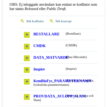
OBS: Ej inloggade användare kan endast se kodlistor som
har status
Released
eller
Public Draft
.
Sök kodlistor
Sök koncept
BESTALLARE
(Beställare)
CMDK
(CMDK)
DATA_MATVARDE
(Data Mätvärde)
Inspire
(Inspire)
KemBioFys_PARAMETERNAMN
(Kemiska, biologiska,
fysikaliska parameternamn)
PROVDATA_AVLOPP_SLAM
(Provdata Avlopp och
Slam)