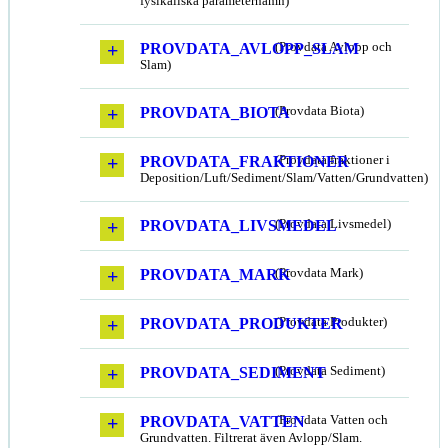
fysikaliska parameternamn)
PROVDATA_AVLOPP_SLAM
(Provdata Avlopp och
Slam)
PROVDATA_BIOTA
(Provdata Biota)
PROVDATA_FRAKTIONER
(Provdata fraktioner i
Deposition/Luft/Sediment/Slam/Vatten/Grundvatten)
PROVDATA_LIVSMEDEL
(Provdata Livsmedel)
PROVDATA_MARK
(Provdata Mark)
PROVDATA_PRODUKTER
(Provdata Produkter)
PROVDATA_SEDIMENT
(Provdata Sediment)
PROVDATA_VATTEN
(Provdata Vatten och
Grundvatten. Filtrerat även Avlopp/Slam.