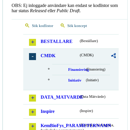
OBS: Ej inloggade användare kan endast se kodlistor som
har status
Released
eller
Public Draft
.
Sök kodlistor
Sök koncept
BESTALLARE
(Beställare)
CMDK
(CMDK)
Finansiering
(Finansiering)
Initiativ
(Initiativ)
DATA_MATVARDE
(Data Mätvärde)
Inspire
(Inspire)
KemBioFys_PARAMETERNAMN
(Kemiska, biologiska,