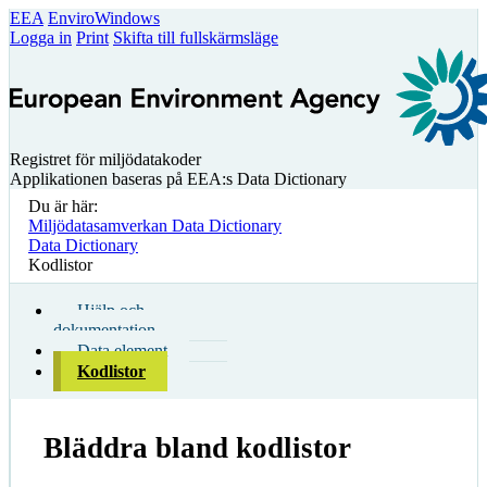
EEA
EnviroWindows
Logga in
Print
Skifta till fullskärmsläge
Registret för miljödatakoder
Applikationen baseras på EEA:s Data Dictionary
Du är här:
Miljödatasamverkan Data Dictionary
Data Dictionary
Kodlistor
Hjälp och
dokumentation
Data element
Kodlistor
Bläddra bland kodlistor