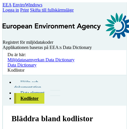
EEA
EnviroWindows
Logga in
Print
Skifta till fullskärmsläge
Registret för miljödatakoder
Applikationen baseras på EEA:s Data Dictionary
Du är här:
Miljödatasamverkan Data Dictionary
Data Dictionary
Kodlistor
Hjälp och
dokumentation
Data element
Kodlistor
Bläddra bland kodlistor