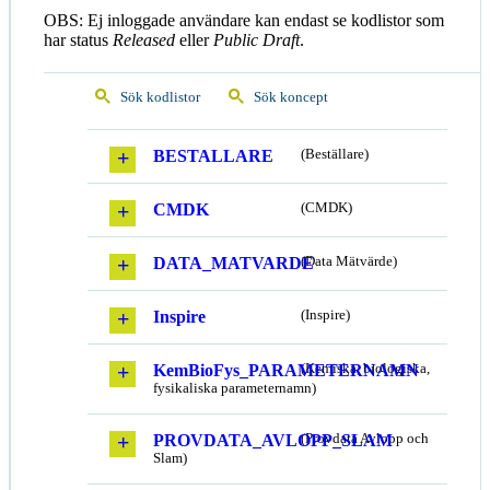
OBS: Ej inloggade användare kan endast se kodlistor som
har status
Released
eller
Public Draft
.
Sök kodlistor
Sök koncept
BESTALLARE
(Beställare)
CMDK
(CMDK)
DATA_MATVARDE
(Data Mätvärde)
Inspire
(Inspire)
KemBioFys_PARAMETERNAMN
(Kemiska, biologiska,
fysikaliska parameternamn)
PROVDATA_AVLOPP_SLAM
(Provdata Avlopp och
Slam)