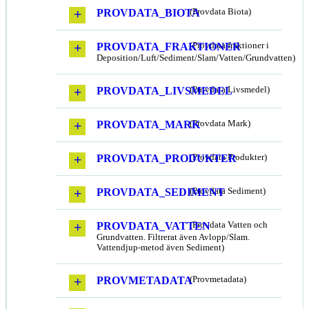
PROVDATA_BIOTA
(Provdata Biota)
PROVDATA_FRAKTIONER
(Provdata fraktioner i
Deposition/Luft/Sediment/Slam/Vatten/Grundvatten)
PROVDATA_LIVSMEDEL
(Provdata Livsmedel)
PROVDATA_MARK
(Provdata Mark)
PROVDATA_PRODUKTER
(Provdata Produkter)
PROVDATA_SEDIMENT
(Provdata Sediment)
PROVDATA_VATTEN
(Provdata Vatten och
Grundvatten. Filtrerat även Avlopp/Slam.
Vattendjup-metod även Sediment)
PROVMETADATA
(Provmetadata)