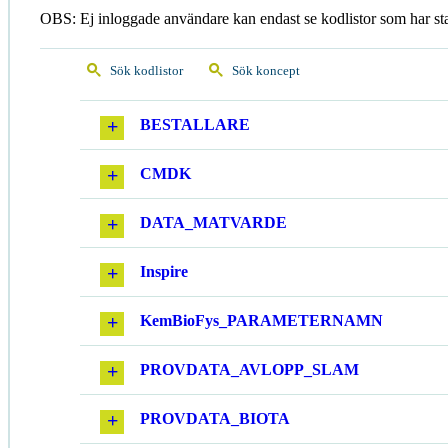
OBS: Ej inloggade användare kan endast se kodlistor som har st
Sök kodlistor
Sök koncept
BESTALLARE
CMDK
DATA_MATVARDE
Inspire
KemBioFys_PARAMETERNAMN
PROVDATA_AVLOPP_SLAM
PROVDATA_BIOTA