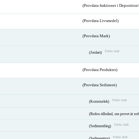
(Provdata fraktioner i Depositio
(Provdata Livsmedel)
(Provdata Mark)
Public draft
(Jordart)
(Provdata Produkter)
(Provdata Sediment)
Public draft
(Kornstorlek)
(Redox-tillstånd, om provet är red
Public draft
(Sedimentfärg)
Public draft
(Sedimenttyp)