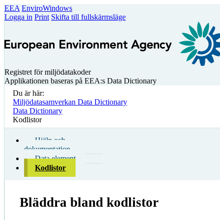
EEA
EnviroWindows
Logga in
Print
Skifta till fullskärmsläge
Registret för miljödatakoder
Applikationen baseras på EEA:s Data Dictionary
Du är här:
Miljödatasamverkan Data Dictionary
Data Dictionary
Kodlistor
Hjälp och
dokumentation
Data element
Kodlistor
Bläddra bland kodlistor