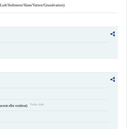
n/Luft/Sediment/Slam/Vatten/Grundvatten)
Public draft
ucerat eller oxiderat)