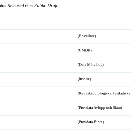
atus
Released
eller
Public Draft
.
(Beställare)
(CMDK)
(Data Mätvärde)
(Inspire)
(Kemiska, biologiska, fysikalisk
(Provdata Avlopp och Slam)
(Provdata Biota)