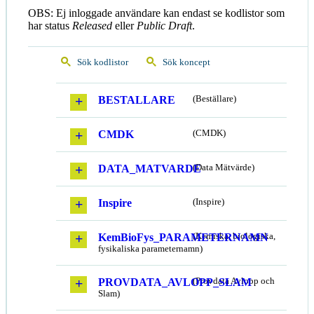
OBS: Ej inloggade användare kan endast se kodlistor som
har status
Released
eller
Public Draft
.
Sök kodlistor
Sök koncept
BESTALLARE
(Beställare)
CMDK
(CMDK)
DATA_MATVARDE
(Data Mätvärde)
Inspire
(Inspire)
KemBioFys_PARAMETERNAMN
(Kemiska, biologiska,
fysikaliska parameternamn)
PROVDATA_AVLOPP_SLAM
(Provdata Avlopp och
Slam)