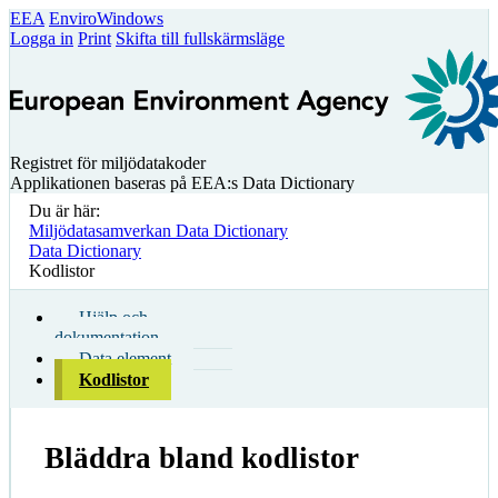
EEA
EnviroWindows
Logga in
Print
Skifta till fullskärmsläge
Registret för miljödatakoder
Applikationen baseras på EEA:s Data Dictionary
Du är här:
Miljödatasamverkan Data Dictionary
Data Dictionary
Kodlistor
Hjälp och
dokumentation
Data element
Kodlistor
Bläddra bland kodlistor