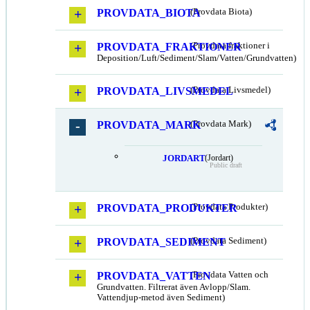
PROVDATA_BIOTA
(Provdata Biota)
PROVDATA_FRAKTIONER
(Provdata fraktioner i
Deposition/Luft/Sediment/Slam/Vatten/Grundvatten)
PROVDATA_LIVSMEDEL
(Provdata Livsmedel)
PROVDATA_MARK
(Provdata Mark)
JORDART
(Jordart)
Public draft
PROVDATA_PRODUKTER
(Provdata Produkter)
PROVDATA_SEDIMENT
(Provdata Sediment)
PROVDATA_VATTEN
(Provdata Vatten och
Grundvatten. Filtrerat även Avlopp/Slam.
Vattendjup-metod även Sediment)