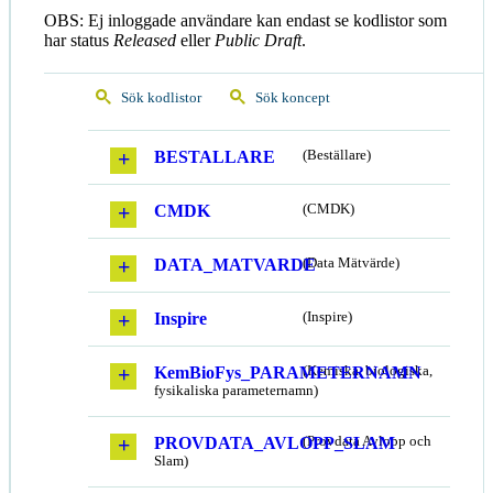
OBS: Ej inloggade användare kan endast se kodlistor som
har status
Released
eller
Public Draft
.
Sök kodlistor
Sök koncept
BESTALLARE
(Beställare)
CMDK
(CMDK)
DATA_MATVARDE
(Data Mätvärde)
Inspire
(Inspire)
KemBioFys_PARAMETERNAMN
(Kemiska, biologiska,
fysikaliska parameternamn)
PROVDATA_AVLOPP_SLAM
(Provdata Avlopp och
Slam)