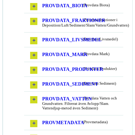
PROVDATA_BIOTA
(Provdata Biota)
PROVDATA_FRAKTIONER
(Provdata fraktioner i
Deposition/Luft/Sediment/Slam/Vatten/Grundvatten)
PROVDATA_LIVSMEDEL
(Provdata Livsmedel)
PROVDATA_MARK
(Provdata Mark)
PROVDATA_PRODUKTER
(Provdata Produkter)
PROVDATA_SEDIMENT
(Provdata Sediment)
PROVDATA_VATTEN
(Provdata Vatten och
Grundvatten. Filtrerat även Avlopp/Slam.
Vattendjup-metod även Sediment)
PROVMETADATA
(Provmetadata)