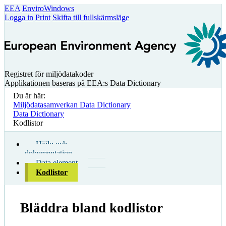
EEA
EnviroWindows
Logga in
Print
Skifta till fullskärmsläge
Registret för miljödatakoder
Applikationen baseras på EEA:s Data Dictionary
Du är här:
Miljödatasamverkan Data Dictionary
Data Dictionary
Kodlistor
Hjälp och
dokumentation
Data element
Kodlistor
Bläddra bland kodlistor