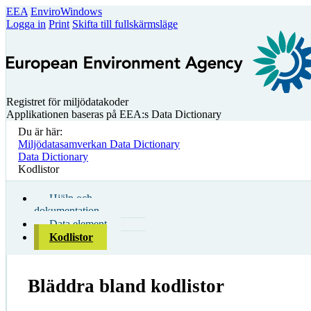
EEA
EnviroWindows
Logga in
Print
Skifta till fullskärmsläge
Registret för miljödatakoder
Applikationen baseras på EEA:s Data Dictionary
Du är här:
Miljödatasamverkan Data Dictionary
Data Dictionary
Kodlistor
Hjälp och
dokumentation
Data element
Kodlistor
Bläddra bland kodlistor