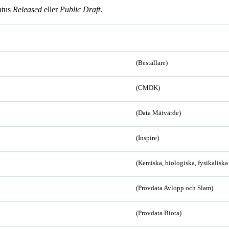
atus
Released
eller
Public Draft
.
(Beställare)
(CMDK)
(Data Mätvärde)
(Inspire)
(Kemiska, biologiska, fysikalisk
(Provdata Avlopp och Slam)
(Provdata Biota)