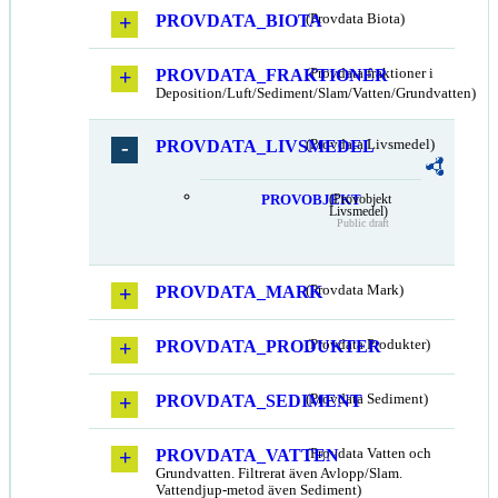
PROVDATA_BIOTA
(Provdata Biota)
PROVDATA_FRAKTIONER
(Provdata fraktioner i
Deposition/Luft/Sediment/Slam/Vatten/Grundvatten)
PROVDATA_LIVSMEDEL
(Provdata Livsmedel)
PROVOBJEKT
(Provobjekt
Livsmedel)
Public draft
PROVDATA_MARK
(Provdata Mark)
PROVDATA_PRODUKTER
(Provdata Produkter)
PROVDATA_SEDIMENT
(Provdata Sediment)
PROVDATA_VATTEN
(Provdata Vatten och
Grundvatten. Filtrerat även Avlopp/Slam.
Vattendjup-metod även Sediment)