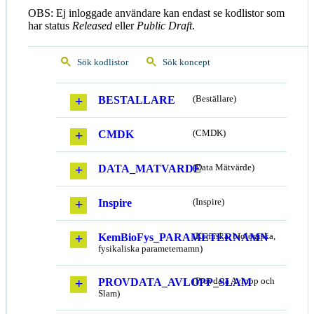
OBS: Ej inloggade användare kan endast se kodlistor som
har status
Released
eller
Public Draft
.
Sök kodlistor
Sök koncept
BESTALLARE
(Beställare)
CMDK
(CMDK)
DATA_MATVARDE
(Data Mätvärde)
Inspire
(Inspire)
KemBioFys_PARAMETERNAMN
(Kemiska, biologiska,
fysikaliska parameternamn)
PROVDATA_AVLOPP_SLAM
(Provdata Avlopp och
Slam)