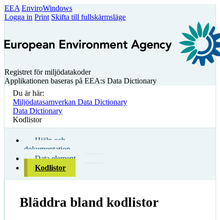
EEA
EnviroWindows
Logga in
Print
Skifta till fullskärmsläge
Registret för miljödatakoder
Applikationen baseras på EEA:s Data Dictionary
Du är här:
Miljödatasamverkan Data Dictionary
Data Dictionary
Kodlistor
Hjälp och
dokumentation
Data element
Kodlistor
Bläddra bland kodlistor