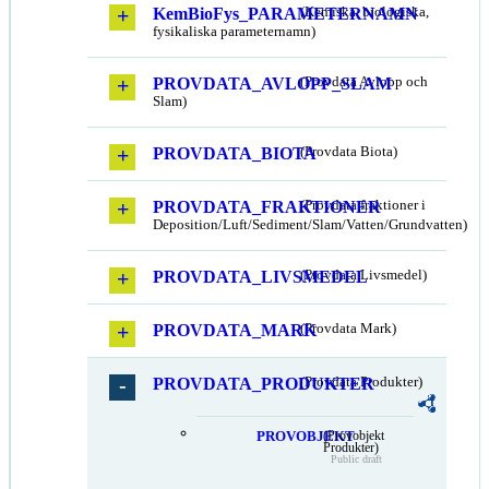
KemBioFys_PARAMETERNAMN
(Kemiska, biologiska,
fysikaliska parameternamn)
PROVDATA_AVLOPP_SLAM
(Provdata Avlopp och
Slam)
PROVDATA_BIOTA
(Provdata Biota)
PROVDATA_FRAKTIONER
(Provdata fraktioner i
Deposition/Luft/Sediment/Slam/Vatten/Grundvatten)
PROVDATA_LIVSMEDEL
(Provdata Livsmedel)
PROVDATA_MARK
(Provdata Mark)
PROVDATA_PRODUKTER
(Provdata Produkter)
PROVOBJEKT
(Provobjekt
Produkter)
Public draft