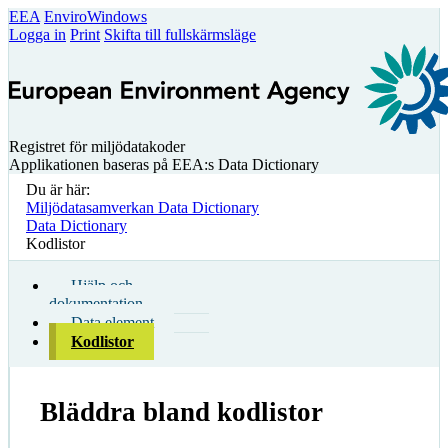
EEA
EnviroWindows
Logga in
Print
Skifta till fullskärmsläge
Registret för miljödatakoder
Applikationen baseras på EEA:s Data Dictionary
Du är här:
Miljödatasamverkan Data Dictionary
Data Dictionary
Kodlistor
Hjälp och
dokumentation
Data element
Kodlistor
Bläddra bland kodlistor