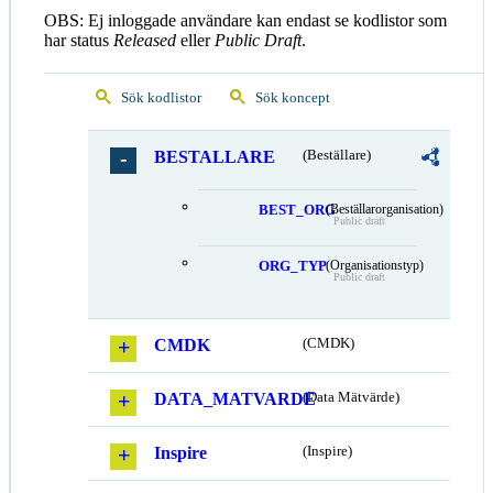
OBS: Ej inloggade användare kan endast se kodlistor som
har status
Released
eller
Public Draft
.
Sök kodlistor
Sök koncept
BESTALLARE
(Beställare)
BEST_ORG
(Beställarorganisation)
Public draft
ORG_TYP
(Organisationstyp)
Public draft
CMDK
(CMDK)
DATA_MATVARDE
(Data Mätvärde)
Inspire
(Inspire)