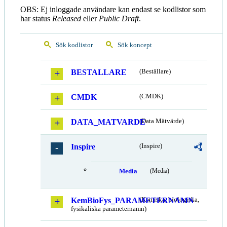
OBS: Ej inloggade användare kan endast se kodlistor som
har status
Released
eller
Public Draft
.
Sök kodlistor
Sök koncept
BESTALLARE
(Beställare)
CMDK
(CMDK)
DATA_MATVARDE
(Data Mätvärde)
Inspire
(Inspire)
Media
(Media)
KemBioFys_PARAMETERNAMN
(Kemiska, biologiska,
fysikaliska parameternamn)