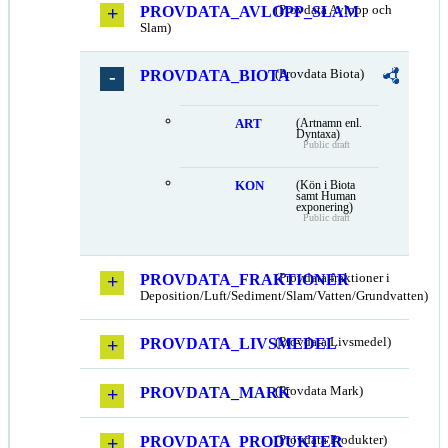
PROVDATA_AVLOPP_SLAM
(Provdata Avlopp och
Slam)
PROVDATA_BIOTA
(Provdata Biota)
ART
(Artnamn enl.
Dyntaxa)
Public draft
KON
(Kön i Biota
samt Human
exponering)
Public draft
PROVDATA_FRAKTIONER
(Provdata fraktioner i
Deposition/Luft/Sediment/Slam/Vatten/Grundvatten)
PROVDATA_LIVSMEDEL
(Provdata Livsmedel)
PROVDATA_MARK
(Provdata Mark)
PROVDATA_PRODUKTER
(Provdata Produkter)