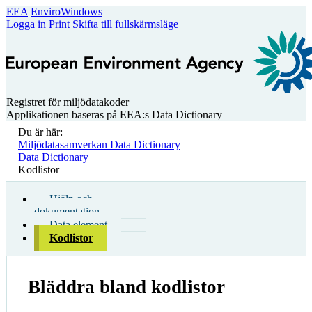
EEA
EnviroWindows
Logga in
Print
Skifta till fullskärmsläge
Registret för miljödatakoder
Applikationen baseras på EEA:s Data Dictionary
Du är här:
Miljödatasamverkan Data Dictionary
Data Dictionary
Kodlistor
Hjälp och
dokumentation
Data element
Kodlistor
Bläddra bland kodlistor