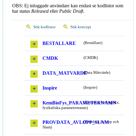
OBS: Ej inloggade användare kan endast se kodlistor som
har status
Released
eller
Public Draft
.
Sök kodlistor
Sök koncept
BESTALLARE
(Beställare)
CMDK
(CMDK)
DATA_MATVARDE
(Data Mätvärde)
Inspire
(Inspire)
KemBioFys_PARAMETERNAMN
(Kemiska, biologiska,
fysikaliska parameternamn)
PROVDATA_AVLOPP_SLAM
(Provdata Avlopp och
Slam)