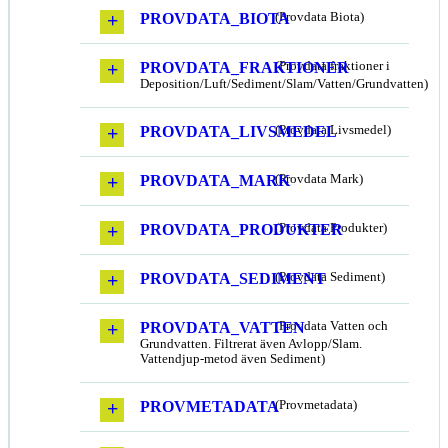
PROVDATA_BIOTA
(Provdata Biota)
PROVDATA_FRAKTIONER
(Provdata fraktioner i
Deposition/Luft/Sediment/Slam/Vatten/Grundvatten)
PROVDATA_LIVSMEDEL
(Provdata Livsmedel)
PROVDATA_MARK
(Provdata Mark)
PROVDATA_PRODUKTER
(Provdata Produkter)
PROVDATA_SEDIMENT
(Provdata Sediment)
PROVDATA_VATTEN
(Provdata Vatten och
Grundvatten. Filtrerat även Avlopp/Slam.
Vattendjup-metod även Sediment)
PROVMETADATA
(Provmetadata)