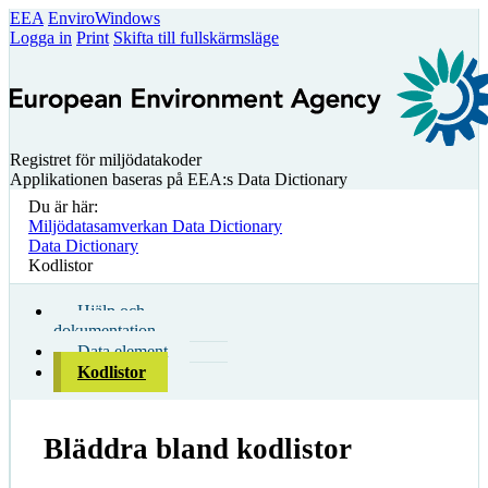
EEA
EnviroWindows
Logga in
Print
Skifta till fullskärmsläge
Registret för miljödatakoder
Applikationen baseras på EEA:s Data Dictionary
Du är här:
Miljödatasamverkan Data Dictionary
Data Dictionary
Kodlistor
Hjälp och
dokumentation
Data element
Kodlistor
Bläddra bland kodlistor