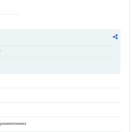
t
a parameternamn)