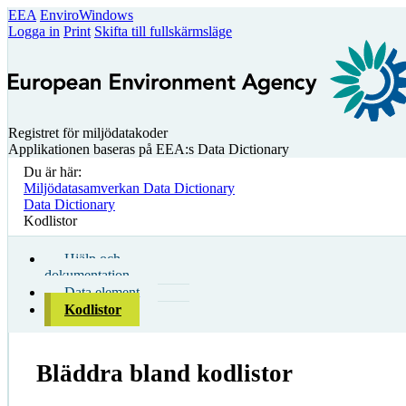
EEA
EnviroWindows
Logga in
Print
Skifta till fullskärmsläge
Registret för miljödatakoder
Applikationen baseras på EEA:s Data Dictionary
Du är här:
Miljödatasamverkan Data Dictionary
Data Dictionary
Kodlistor
Hjälp och
dokumentation
Data element
Kodlistor
Bläddra bland kodlistor