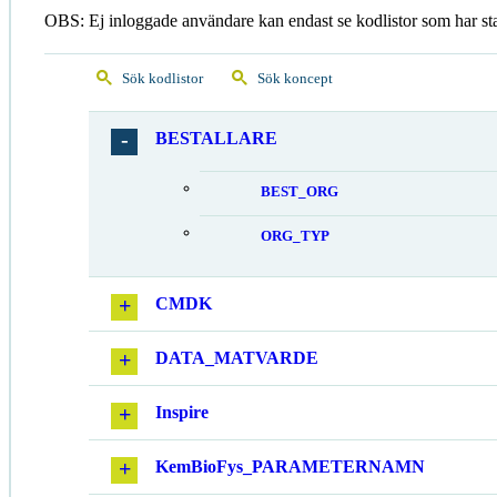
OBS: Ej inloggade användare kan endast se kodlistor som har st
Sök kodlistor
Sök koncept
BESTALLARE
BEST_ORG
ORG_TYP
CMDK
DATA_MATVARDE
Inspire
KemBioFys_PARAMETERNAMN