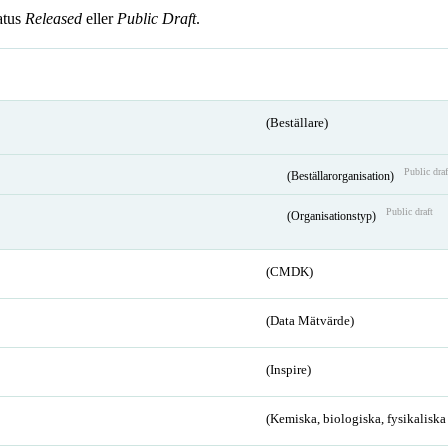
atus
Released
eller
Public Draft
.
(Beställare)
Public draf
(Beställarorganisation)
Public draft
(Organisationstyp)
(CMDK)
(Data Mätvärde)
(Inspire)
(Kemiska, biologiska, fysikalisk