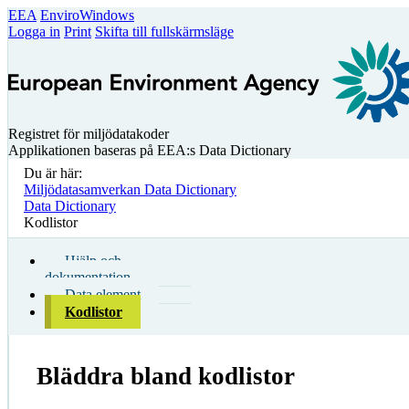
EEA
EnviroWindows
Logga in
Print
Skifta till fullskärmsläge
Registret för miljödatakoder
Applikationen baseras på EEA:s Data Dictionary
Du är här:
Miljödatasamverkan Data Dictionary
Data Dictionary
Kodlistor
Hjälp och
dokumentation
Data element
Kodlistor
Bläddra bland kodlistor