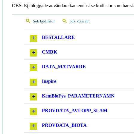
OBS: Ej inloggade användare kan endast se kodlistor som har st
Sök kodlistor
Sök koncept
BESTALLARE
CMDK
DATA_MATVARDE
Inspire
KemBioFys_PARAMETERNAMN
PROVDATA_AVLOPP_SLAM
PROVDATA_BIOTA