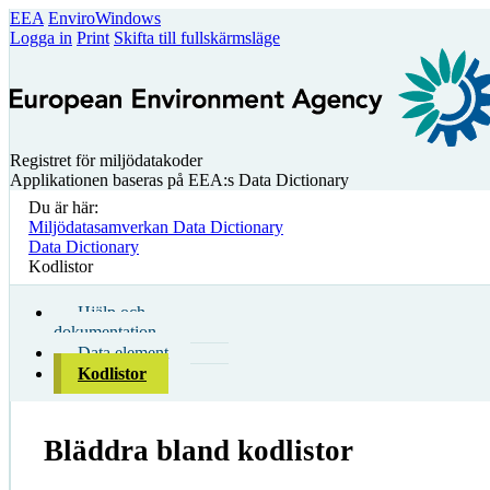
EEA
EnviroWindows
Logga in
Print
Skifta till fullskärmsläge
Registret för miljödatakoder
Applikationen baseras på EEA:s Data Dictionary
Du är här:
Miljödatasamverkan Data Dictionary
Data Dictionary
Kodlistor
Hjälp och
dokumentation
Data element
Kodlistor
Bläddra bland kodlistor