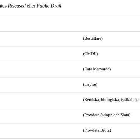
atus
Released
eller
Public Draft
.
(Beställare)
(CMDK)
(Data Mätvärde)
(Inspire)
(Kemiska, biologiska, fysikalisk
(Provdata Avlopp och Slam)
(Provdata Biota)