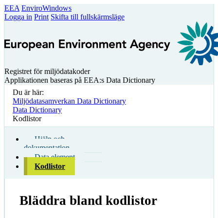
EEA
EnviroWindows
Logga in
Print
Skifta till fullskärmsläge
Registret för miljödatakoder
Applikationen baseras på EEA:s Data Dictionary
Du är här:
Miljödatasamverkan Data Dictionary
Data Dictionary
Kodlistor
Hjälp och
dokumentation
Data element
Kodlistor
Bläddra bland kodlistor