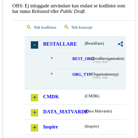
OBS: Ej inloggade användare kan endast se kodlistor som
har status
Released
eller
Public Draft
.
Sök kodlistor
Sök koncept
BESTALLARE
(Beställare)
BEST_ORG
(Beställarorganisation)
Public draft
ORG_TYP
(Organisationstyp)
Public draft
CMDK
(CMDK)
DATA_MATVARDE
(Data Mätvärde)
Inspire
(Inspire)