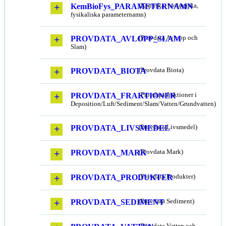
KemBioFys_PARAMETERNAMN
(Kemiska, biologiska,
fysikaliska parameternamn)
PROVDATA_AVLOPP_SLAM
(Provdata Avlopp och
Slam)
PROVDATA_BIOTA
(Provdata Biota)
PROVDATA_FRAKTIONER
(Provdata fraktioner i
Deposition/Luft/Sediment/Slam/Vatten/Grundvatten)
PROVDATA_LIVSMEDEL
(Provdata Livsmedel)
PROVDATA_MARK
(Provdata Mark)
PROVDATA_PRODUKTER
(Provdata Produkter)
PROVDATA_SEDIMENT
(Provdata Sediment)
(Provdata Vatten och