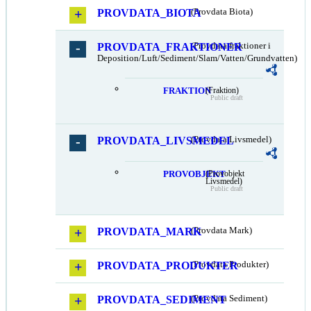
PROVDATA_BIOTA
(Provdata Biota)
PROVDATA_FRAKTIONER
(Provdata fraktioner i
Deposition/Luft/Sediment/Slam/Vatten/Grundvatten)
FRAKTION
(Fraktion)
Public draft
PROVDATA_LIVSMEDEL
(Provdata Livsmedel)
PROVOBJEKT
(Provobjekt
Livsmedel)
Public draft
PROVDATA_MARK
(Provdata Mark)
PROVDATA_PRODUKTER
(Provdata Produkter)
PROVDATA_SEDIMENT
(Provdata Sediment)