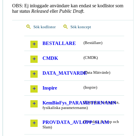
OBS: Ej inloggade användare kan endast se kodlistor som
har status
Released
eller
Public Draft
.
Sök kodlistor
Sök koncept
BESTALLARE
(Beställare)
CMDK
(CMDK)
DATA_MATVARDE
(Data Mätvärde)
Inspire
(Inspire)
KemBioFys_PARAMETERNAMN
(Kemiska, biologiska,
fysikaliska parameternamn)
PROVDATA_AVLOPP_SLAM
(Provdata Avlopp och
Slam)