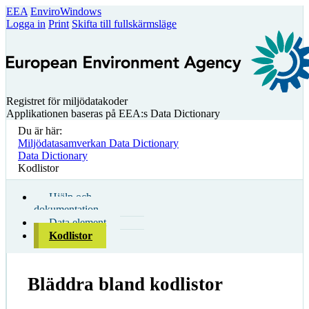
EEA
EnviroWindows
Logga in
Print
Skifta till fullskärmsläge
Registret för miljödatakoder
Applikationen baseras på EEA:s Data Dictionary
Du är här:
Miljödatasamverkan Data Dictionary
Data Dictionary
Kodlistor
Hjälp och
dokumentation
Data element
Kodlistor
Bläddra bland kodlistor