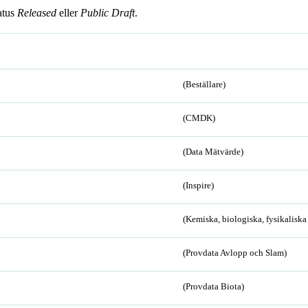
atus
Released
eller
Public Draft
.
(Beställare)
(CMDK)
(Data Mätvärde)
(Inspire)
(Kemiska, biologiska, fysikalisk
(Provdata Avlopp och Slam)
(Provdata Biota)