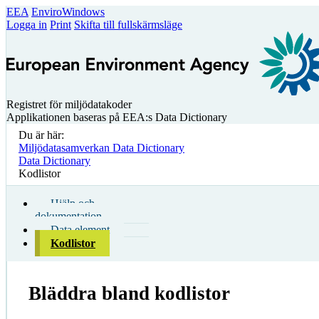
EEA
EnviroWindows
Logga in
Print
Skifta till fullskärmsläge
Registret för miljödatakoder
Applikationen baseras på EEA:s Data Dictionary
Du är här:
Miljödatasamverkan Data Dictionary
Data Dictionary
Kodlistor
Hjälp och
dokumentation
Data element
Kodlistor
Bläddra bland kodlistor