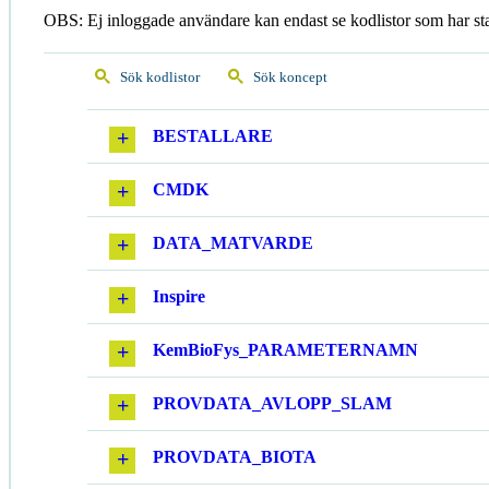
OBS: Ej inloggade användare kan endast se kodlistor som har st
Sök kodlistor
Sök koncept
BESTALLARE
CMDK
DATA_MATVARDE
Inspire
KemBioFys_PARAMETERNAMN
PROVDATA_AVLOPP_SLAM
PROVDATA_BIOTA