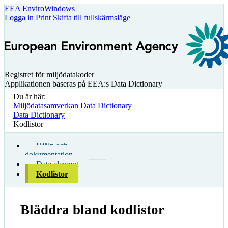
EEA
EnviroWindows
Logga in
Print
Skifta till fullskärmsläge
Registret för miljödatakoder
Applikationen baseras på EEA:s Data Dictionary
Du är här:
Miljödatasamverkan Data Dictionary
Data Dictionary
Kodlistor
Hjälp och
dokumentation
Data element
Kodlistor
Bläddra bland kodlistor