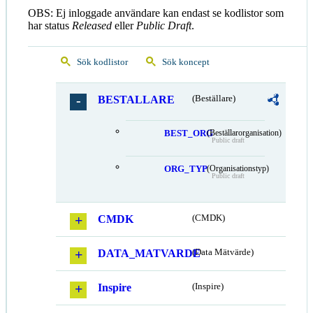
OBS: Ej inloggade användare kan endast se kodlistor som
har status
Released
eller
Public Draft
.
Sök kodlistor
Sök koncept
BESTALLARE
(Beställare)
BEST_ORG
(Beställarorganisation)
Public draft
ORG_TYP
(Organisationstyp)
Public draft
CMDK
(CMDK)
DATA_MATVARDE
(Data Mätvärde)
Inspire
(Inspire)