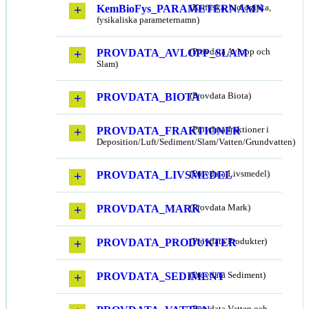
KemBioFys_PARAMETERNAMN
(Kemiska, biologiska,
fysikaliska parameternamn)
PROVDATA_AVLOPP_SLAM
(Provdata Avlopp och
Slam)
PROVDATA_BIOTA
(Provdata Biota)
PROVDATA_FRAKTIONER
(Provdata fraktioner i
Deposition/Luft/Sediment/Slam/Vatten/Grundvatten)
PROVDATA_LIVSMEDEL
(Provdata Livsmedel)
PROVDATA_MARK
(Provdata Mark)
PROVDATA_PRODUKTER
(Provdata Produkter)
PROVDATA_SEDIMENT
(Provdata Sediment)
(Provdata Vatten och