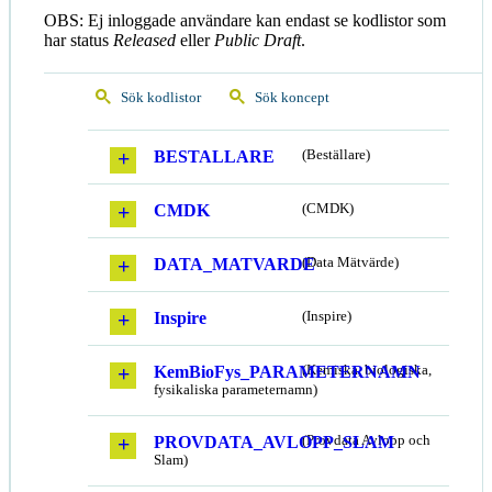
OBS: Ej inloggade användare kan endast se kodlistor som
har status
Released
eller
Public Draft
.
Sök kodlistor
Sök koncept
BESTALLARE
(Beställare)
CMDK
(CMDK)
DATA_MATVARDE
(Data Mätvärde)
Inspire
(Inspire)
KemBioFys_PARAMETERNAMN
(Kemiska, biologiska,
fysikaliska parameternamn)
PROVDATA_AVLOPP_SLAM
(Provdata Avlopp och
Slam)