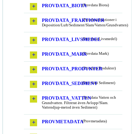
PROVDATA_BIOTA
(Provdata Biota)
PROVDATA_FRAKTIONER
(Provdata fraktioner i
Deposition/Luft/Sediment/Slam/Vatten/Grundvatten)
PROVDATA_LIVSMEDEL
(Provdata Livsmedel)
PROVDATA_MARK
(Provdata Mark)
PROVDATA_PRODUKTER
(Provdata Produkter)
PROVDATA_SEDIMENT
(Provdata Sediment)
PROVDATA_VATTEN
(Provdata Vatten och
Grundvatten. Filtrerat även Avlopp/Slam.
Vattendjup-metod även Sediment)
PROVMETADATA
(Provmetadata)