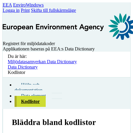
EEA
EnviroWindows
Logga in
Print
Skifta till fullskärmsläge
Registret för miljödatakoder
Applikationen baseras på EEA:s Data Dictionary
Du är här:
Miljödatasamverkan Data Dictionary
Data Dictionary
Kodlistor
Hjälp och
dokumentation
Data element
Kodlistor
Bläddra bland kodlistor