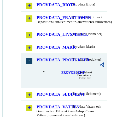
PROVDATA_BIOTA
(Provdata Biota)
PROVDATA_FRAKTIONER
(Provdata fraktioner i
Deposition/Luft/Sediment/Slam/Vatten/Grundvatten)
PROVDATA_LIVSMEDEL
(Provdata Livsmedel)
PROVDATA_MARK
(Provdata Mark)
PROVDATA_PRODUKTER
(Provdata Produkter)
PROVOBJEKT
(Provobjekt
Produkter)
Public draft
PROVDATA_SEDIMENT
(Provdata Sediment)
PROVDATA_VATTEN
(Provdata Vatten och
Grundvatten. Filtrerat även Avlopp/Slam.
Vattendjup-metod även Sediment)