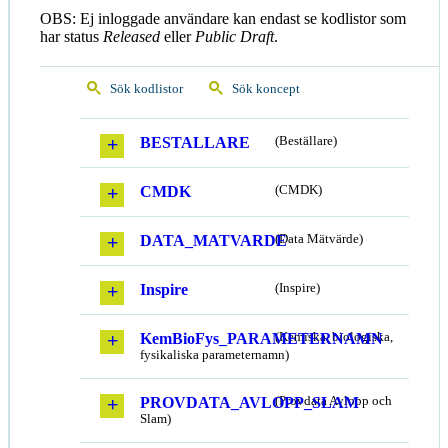
OBS: Ej inloggade användare kan endast se kodlistor som
har status
Released
eller
Public Draft
.
Sök kodlistor
Sök koncept
BESTALLARE
(Beställare)
CMDK
(CMDK)
DATA_MATVARDE
(Data Mätvärde)
Inspire
(Inspire)
KemBioFys_PARAMETERNAMN
(Kemiska, biologiska,
fysikaliska parameternamn)
PROVDATA_AVLOPP_SLAM
(Provdata Avlopp och
Slam)