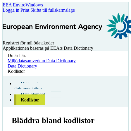
EEA
EnviroWindows
Logga in
Print
Skifta till fullskärmsläge
Registret för miljödatakoder
Applikationen baseras på EEA:s Data Dictionary
Du är här:
Miljödatasamverkan Data Dictionary
Data Dictionary
Kodlistor
Hjälp och
dokumentation
Data element
Kodlistor
Bläddra bland kodlistor