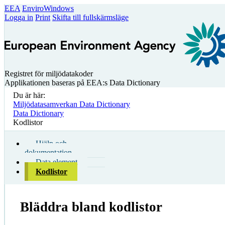
EEA
EnviroWindows
Logga in
Print
Skifta till fullskärmsläge
Registret för miljödatakoder
Applikationen baseras på EEA:s Data Dictionary
Du är här:
Miljödatasamverkan Data Dictionary
Data Dictionary
Kodlistor
Hjälp och
dokumentation
Data element
Kodlistor
Bläddra bland kodlistor