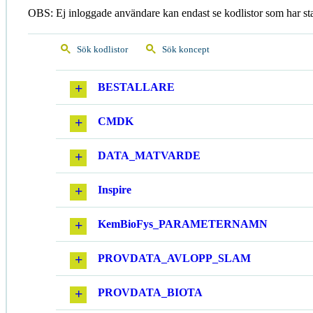
OBS: Ej inloggade användare kan endast se kodlistor som har st
Sök kodlistor
Sök koncept
BESTALLARE
CMDK
DATA_MATVARDE
Inspire
KemBioFys_PARAMETERNAMN
PROVDATA_AVLOPP_SLAM
PROVDATA_BIOTA