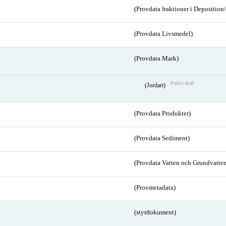
(Provdata fraktioner i Depositio
(Provdata Livsmedel)
(Provdata Mark)
Public draft
(Jordart)
(Provdata Produkter)
(Provdata Sediment)
(Provdata Vatten och Grundvatten
(Provmetadata)
(styrdokument)