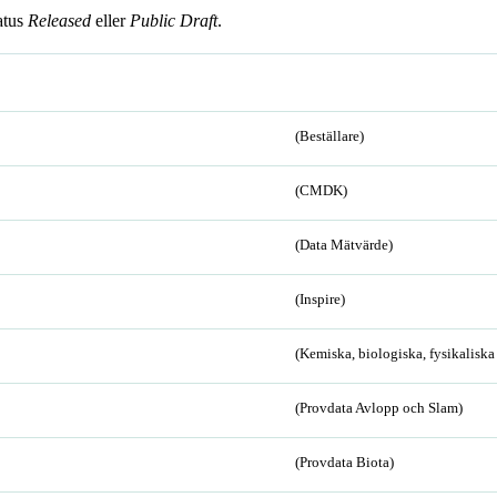
atus
Released
eller
Public Draft
.
(Beställare)
(CMDK)
(Data Mätvärde)
(Inspire)
(Kemiska, biologiska, fysikalisk
(Provdata Avlopp och Slam)
(Provdata Biota)