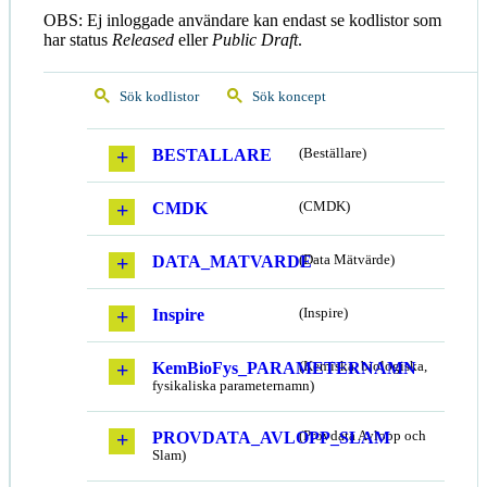
OBS: Ej inloggade användare kan endast se kodlistor som
har status
Released
eller
Public Draft
.
Sök kodlistor
Sök koncept
BESTALLARE
(Beställare)
CMDK
(CMDK)
DATA_MATVARDE
(Data Mätvärde)
Inspire
(Inspire)
KemBioFys_PARAMETERNAMN
(Kemiska, biologiska,
fysikaliska parameternamn)
PROVDATA_AVLOPP_SLAM
(Provdata Avlopp och
Slam)