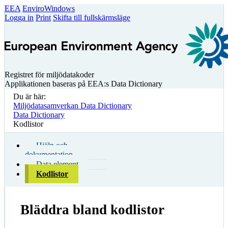
EEA
EnviroWindows
Logga in
Print
Skifta till fullskärmsläge
Registret för miljödatakoder
Applikationen baseras på EEA:s Data Dictionary
Du är här:
Miljödatasamverkan Data Dictionary
Data Dictionary
Kodlistor
Hjälp och
dokumentation
Data element
Kodlistor
Bläddra bland kodlistor