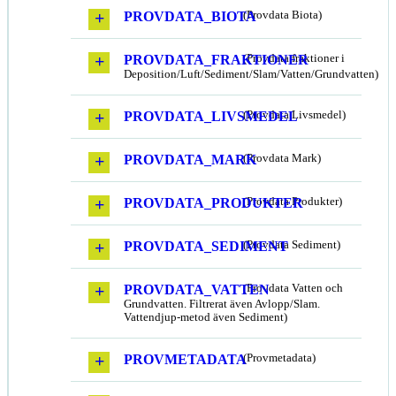
PROVDATA_BIOTA
(Provdata Biota)
PROVDATA_FRAKTIONER
(Provdata fraktioner i
Deposition/Luft/Sediment/Slam/Vatten/Grundvatten)
PROVDATA_LIVSMEDEL
(Provdata Livsmedel)
PROVDATA_MARK
(Provdata Mark)
PROVDATA_PRODUKTER
(Provdata Produkter)
PROVDATA_SEDIMENT
(Provdata Sediment)
PROVDATA_VATTEN
(Provdata Vatten och
Grundvatten. Filtrerat även Avlopp/Slam.
Vattendjup-metod även Sediment)
PROVMETADATA
(Provmetadata)