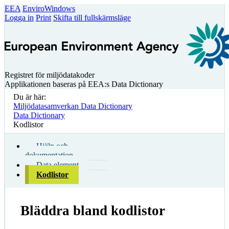
EEA
EnviroWindows
Logga in
Print
Skifta till fullskärmsläge
Registret för miljödatakoder
Applikationen baseras på EEA:s Data Dictionary
Du är här:
Miljödatasamverkan Data Dictionary
Data Dictionary
Kodlistor
Hjälp och
dokumentation
Data element
Kodlistor
Bläddra bland kodlistor