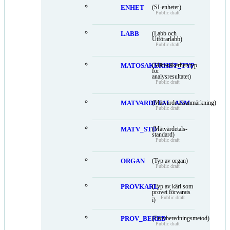
ENHET
(SI-enheter)
Public draft
LABB
(Labb och
Utförarlabb)
Public draft
MATOSAKERHET_TYP
(Mätosäkerhetstyp
för
analysresultatet)
Public draft
MATVARDETAL_ANM
(Mätvärdetalsanmärkning)
Public draft
MATV_STD
(Mätvärdetals-
standard)
Public draft
ORGAN
(Typ av organ)
Public draft
PROVKARL
(Typ av kärl som
provet förvarats
Public draft
i)
PROV_BERED
(Provberedningsmetod)
Public draft