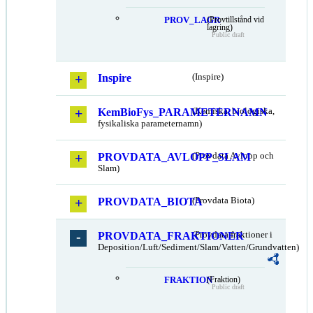
PROV_LAGR
(Provtillstånd vid
lagring)
Public draft
Inspire
(Inspire)
KemBioFys_PARAMETERNAMN
(Kemiska, biologiska,
fysikaliska parameternamn)
PROVDATA_AVLOPP_SLAM
(Provdata Avlopp och
Slam)
PROVDATA_BIOTA
(Provdata Biota)
PROVDATA_FRAKTIONER
(Provdata fraktioner i
Deposition/Luft/Sediment/Slam/Vatten/Grundvatten)
FRAKTION
(Fraktion)
Public draft