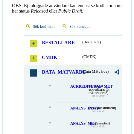
OBS: Ej inloggade användare kan endast se kodlistor som
har status
Released
eller
Public Draft
.
Sök kodlistor
Sök koncept
BESTALLARE
(Beställare)
CMDK
(CMDK)
DATA_MATVARDE
(Data Mätvärde)
ACKREDITERAD_MET
(Är labbet
ackrediterat för
mätmetoden?)
Public draft
ANALYS_INSTR
(Analysinstrument)
Public draft
ANALYS_MET
(Analysmetod)
Public draft