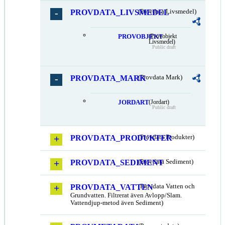
PROVDATA_LIVSMEDEL
(Provdata Livsmedel)
PROVOBJEKT
(Provobjekt
Livsmedel)
Public draft
PROVDATA_MARK
(Provdata Mark)
JORDART
(Jordart)
Public draft
PROVDATA_PRODUKTER
(Provdata Produkter)
PROVDATA_SEDIMENT
(Provdata Sediment)
PROVDATA_VATTEN
(Provdata Vatten och
Grundvatten. Filtrerat även Avlopp/Slam.
Vattendjup-metod även Sediment)