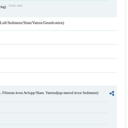
Public draft
ring)
n/Luft/Sediment/Slam/Vatten/Grundvatten)
. Filtrerat även Avlopp/Slam. Vattendjup-metod även Sediment)