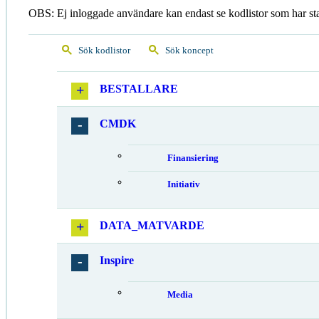
OBS: Ej inloggade användare kan endast se kodlistor som har st
Sök kodlistor
Sök koncept
BESTALLARE
CMDK
Finansiering
Initiativ
DATA_MATVARDE
Inspire
Media