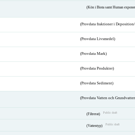
(Kön i Biota samt Human expone
(Provdata fraktioner i Depositio
(Provdata Livsmedel)
(Provdata Mark)
(Provdata Produkter)
(Provdata Sediment)
(Provdata Vatten och Grundvatten
Public draft
(Filtrerat)
Public draft
(Vattentyp)