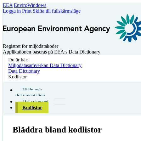
EEA
EnviroWindows
Logga in
Print
Skifta till fullskärmsläge
Registret för miljödatakoder
Applikationen baseras på EEA:s Data Dictionary
Du är här:
Miljödatasamverkan Data Dictionary
Data Dictionary
Kodlistor
Hjälp och
dokumentation
Data element
Kodlistor
Bläddra bland kodlistor