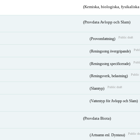
(Kemiska, biologiska, fysikalisk
(Provdata Avlopp och Slam)
Public draft
(Provomfattning)
Publi
(Reningssteg övergripande)
Publi
(Reningssteg specificerade)
Public 
(Reningsverk, belastning)
Public draft
(Slamtyp)
(Vattentyp för Avlopp och Slam)
(Provdata Biota)
Public dr
(Artnamn enl. Dyntaxa)