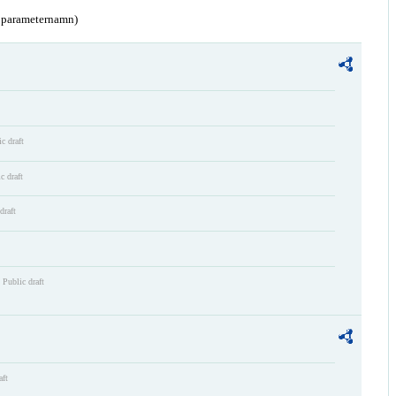
a parameternamn)
c draft
c draft
draft
Public draft
aft