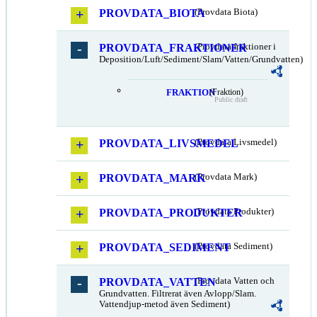
PROVDATA_BIOTA
(Provdata Biota)
PROVDATA_FRAKTIONER
(Provdata fraktioner i
Deposition/Luft/Sediment/Slam/Vatten/Grundvatten)
FRAKTION
(Fraktion)
Public draft
PROVDATA_LIVSMEDEL
(Provdata Livsmedel)
PROVDATA_MARK
(Provdata Mark)
PROVDATA_PRODUKTER
(Provdata Produkter)
PROVDATA_SEDIMENT
(Provdata Sediment)
PROVDATA_VATTEN
(Provdata Vatten och
Grundvatten. Filtrerat även Avlopp/Slam.
Vattendjup-metod även Sediment)