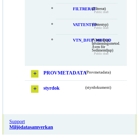
FILTRERAT
(Filtrerat)
Public draft
VATTENTYP
(Vattentyp)
Public draft
VTN_DJUP_METOD
(Vattendjup,
bestämningsmetod.
Även för
Sedimentdjup)
Public draft
PROVMETADATA
(Provmetadata)
styrdok
(styrdokument)
Support
Miljödatasamverkan