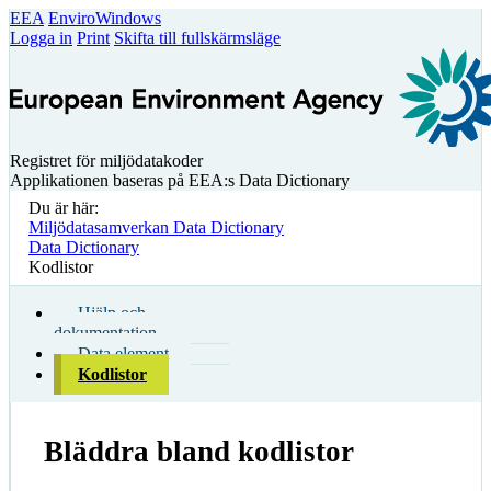
EEA
EnviroWindows
Logga in
Print
Skifta till fullskärmsläge
Registret för miljödatakoder
Applikationen baseras på EEA:s Data Dictionary
Du är här:
Miljödatasamverkan Data Dictionary
Data Dictionary
Kodlistor
Hjälp och
dokumentation
Data element
Kodlistor
Bläddra bland kodlistor