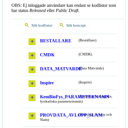
OBS: Ej inloggade användare kan endast se kodlistor som
har status
Released
eller
Public Draft
.
Sök kodlistor
Sök koncept
BESTALLARE
(Beställare)
CMDK
(CMDK)
DATA_MATVARDE
(Data Mätvärde)
Inspire
(Inspire)
KemBioFys_PARAMETERNAMN
(Kemiska, biologiska,
fysikaliska parameternamn)
PROVDATA_AVLOPP_SLAM
(Provdata Avlopp och
Slam)