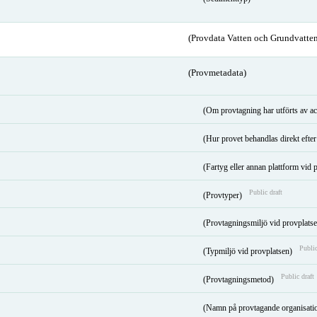
(Provdata Vatten och Grundvatten
(Provmetadata)
(Om provtagning har utförts av ac
(Hur provet behandlas direkt efter 
(Fartyg eller annan plattform vid
Public draft
(Provtyper)
(Provtagningsmiljö vid provplats
Public
(Typmiljö vid provplatsen)
Public draft
(Provtagningsmetod)
(Namn på provtagande organisati