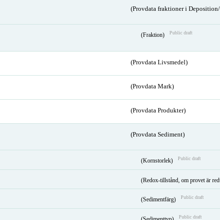
(Provdata fraktioner i Depositio
Public draft
(Fraktion)
(Provdata Livsmedel)
(Provdata Mark)
(Provdata Produkter)
(Provdata Sediment)
Public draft
(Kornstorlek)
(Redox-tillstånd, om provet är red
Public draft
(Sedimentfärg)
Public draft
(Sedimenttyp)