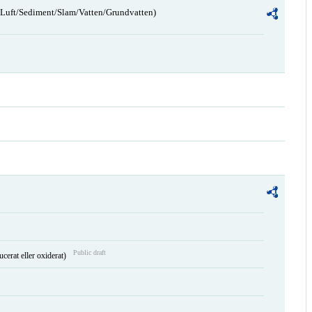
n/Luft/Sediment/Slam/Vatten/Grundvatten)
Public draft
ucerat eller oxiderat)