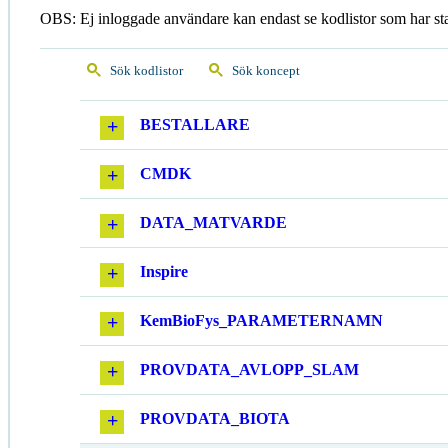
OBS: Ej inloggade användare kan endast se kodlistor som har st
Sök kodlistor
Sök koncept
BESTALLARE
CMDK
DATA_MATVARDE
Inspire
KemBioFys_PARAMETERNAMN
PROVDATA_AVLOPP_SLAM
PROVDATA_BIOTA