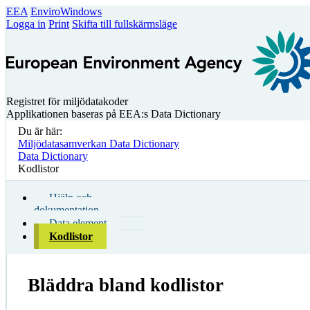
EEA
EnviroWindows
Logga in
Print
Skifta till fullskärmsläge
Registret för miljödatakoder
Applikationen baseras på EEA:s Data Dictionary
Du är här:
Miljödatasamverkan Data Dictionary
Data Dictionary
Kodlistor
Hjälp och
dokumentation
Data element
Kodlistor
Bläddra bland kodlistor