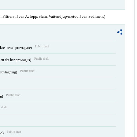
. Filtrerat även Avlopp/Slam. Vattendjup-metod även Sediment)
Public draft
krediterad provtagare)
Public draft
att det har provtagits)
Public draft
 provtagning)
Public draft
en)
 draft
Public draft
on)