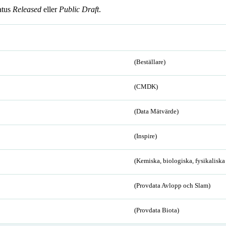
atus
Released
eller
Public Draft
.
(Beställare)
(CMDK)
(Data Mätvärde)
(Inspire)
(Kemiska, biologiska, fysikalisk
(Provdata Avlopp och Slam)
(Provdata Biota)