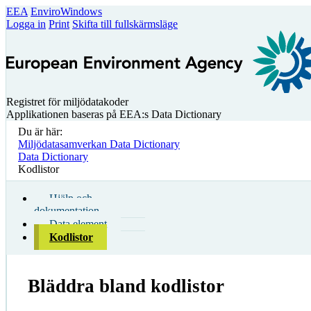
EEA
EnviroWindows
Logga in
Print
Skifta till fullskärmsläge
Registret för miljödatakoder
Applikationen baseras på EEA:s Data Dictionary
Du är här:
Miljödatasamverkan Data Dictionary
Data Dictionary
Kodlistor
Hjälp och
dokumentation
Data element
Kodlistor
Bläddra bland kodlistor