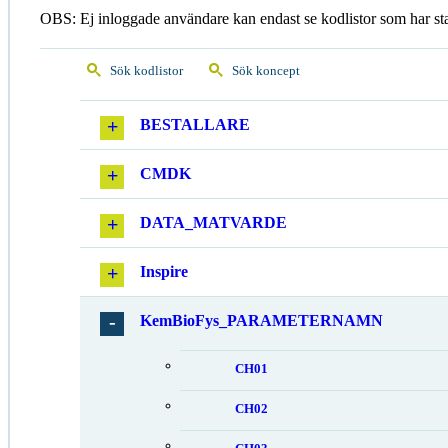
OBS: Ej inloggade användare kan endast se kodlistor som har st
Sök kodlistor
Sök koncept
BESTALLARE
CMDK
DATA_MATVARDE
Inspire
KemBioFys_PARAMETERNAMN
CH01
CH02