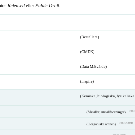
atus
Released
eller
Public Draft
.
(Beställare)
(CMDK)
(Data Mätvärde)
(Inspire)
(Kemiska, biologiska, fysikalisk
Publi
(Metaller, metallföreningar)
Public draft
(Oorganiska ämnen)
Public draft