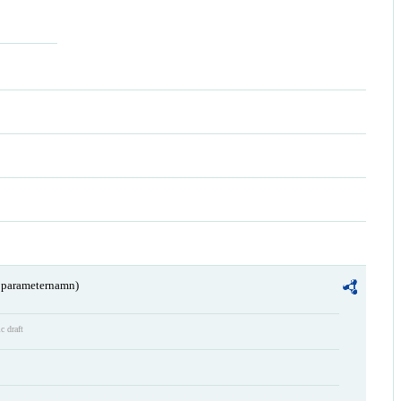
a parameternamn)
c draft