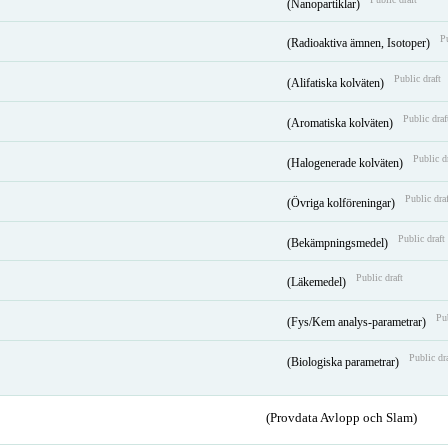
(Nanopartiklar)
Pu
(Radioaktiva ämnen, Isotoper)
Public draft
(Alifatiska kolväten)
Public draf
(Aromatiska kolväten)
Public d
(Halogenerade kolväten)
Public draf
(Övriga kolföreningar)
Public draft
(Bekämpningsmedel)
Public draft
(Läkemedel)
Pub
(Fys/Kem analys-parametrar)
Public dr
(Biologiska parametrar)
(Provdata Avlopp och Slam)