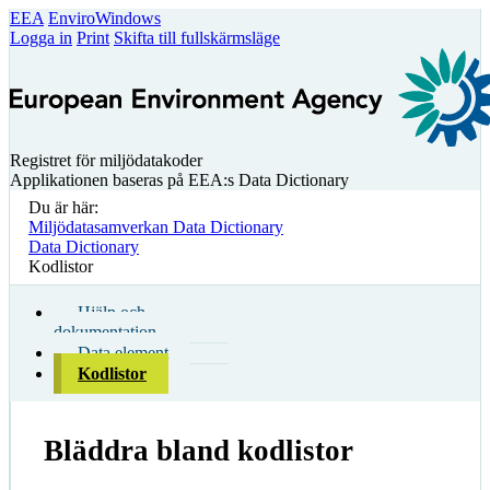
EEA
EnviroWindows
Logga in
Print
Skifta till fullskärmsläge
Registret för miljödatakoder
Applikationen baseras på EEA:s Data Dictionary
Du är här:
Miljödatasamverkan Data Dictionary
Data Dictionary
Kodlistor
Hjälp och
dokumentation
Data element
Kodlistor
Bläddra bland kodlistor