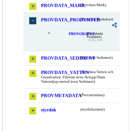
PROVDATA_MARK
(Provdata Mark)
PROVDATA_PRODUKTER
(Provdata Produkter)
PROVOBJEKT
(Provobjekt
Produkter)
Public draft
PROVDATA_SEDIMENT
(Provdata Sediment)
PROVDATA_VATTEN
(Provdata Vatten och
Grundvatten. Filtrerat även Avlopp/Slam.
Vattendjup-metod även Sediment)
PROVMETADATA
(Provmetadata)
styrdok
(styrdokument)