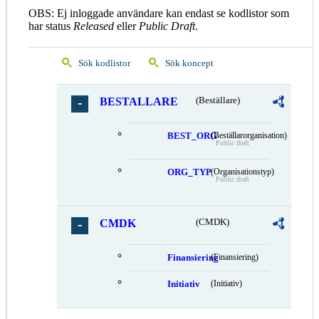
OBS: Ej inloggade användare kan endast se kodlistor som
har status
Released
eller
Public Draft
.
Sök kodlistor
Sök koncept
BESTALLARE
(Beställare)
BEST_ORG
(Beställarorganisation)
Public draft
ORG_TYP
(Organisationstyp)
Public draft
CMDK
(CMDK)
Finansiering
(Finansiering)
Initiativ
(Initiativ)