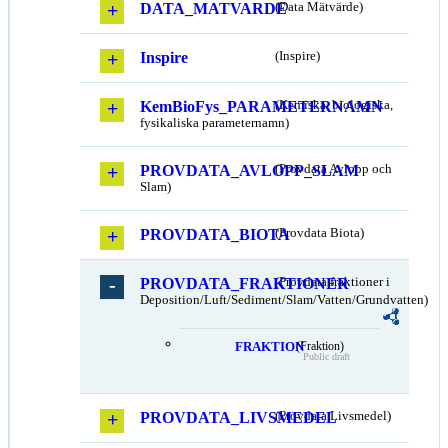
DATA_MATVARDE
(Data Mätvärde)
Inspire
(Inspire)
KemBioFys_PARAMETERNAMN
(Kemiska, biologiska,
fysikaliska parameternamn)
PROVDATA_AVLOPP_SLAM
(Provdata Avlopp och
Slam)
PROVDATA_BIOTA
(Provdata Biota)
PROVDATA_FRAKTIONER
(Provdata fraktioner i
Deposition/Luft/Sediment/Slam/Vatten/Grundvatten)
FRAKTION
(Fraktion)
Public draft
PROVDATA_LIVSMEDEL
(Provdata Livsmedel)