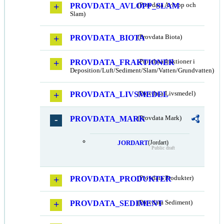
PROVDATA_AVLOPP_SLAM
(Provdata Avlopp och
Slam)
PROVDATA_BIOTA
(Provdata Biota)
PROVDATA_FRAKTIONER
(Provdata fraktioner i
Deposition/Luft/Sediment/Slam/Vatten/Grundvatten)
PROVDATA_LIVSMEDEL
(Provdata Livsmedel)
PROVDATA_MARK
(Provdata Mark)
JORDART
(Jordart)
Public draft
PROVDATA_PRODUKTER
(Provdata Produkter)
PROVDATA_SEDIMENT
(Provdata Sediment)