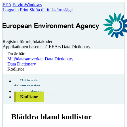
EEA
EnviroWindows
Logga in
Print
Skifta till fullskärmsläge
Registret för miljödatakoder
Applikationen baseras på EEA:s Data Dictionary
Du är här:
Miljödatasamverkan Data Dictionary
Data Dictionary
Kodlistor
Hjälp och
dokumentation
Data element
Kodlistor
Bläddra bland kodlistor