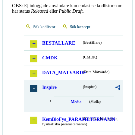
OBS: Ej inloggade användare kan endast se kodlistor som
har status
Released
eller
Public Draft
.
Sök kodlistor
Sök koncept
BESTALLARE
(Beställare)
CMDK
(CMDK)
DATA_MATVARDE
(Data Mätvärde)
Inspire
(Inspire)
Media
(Media)
KemBioFys_PARAMETERNAMN
(Kemiska, biologiska,
fysikaliska parameternamn)