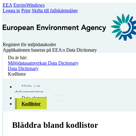
EEA
EnviroWindows
Logga in
Print
Skifta till fullskärmsläge
Registret för miljödatakoder
Applikationen baseras på EEA:s Data Dictionary
Du är här:
Miljödatasamverkan Data Dictionary
Data Dictionary
Kodlistor
Hjälp och
dokumentation
Data element
Kodlistor
Bläddra bland kodlistor