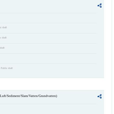
c draft
c draft
draft
Public draft
n/Luft/Sediment/Slam/Vatten/Grundvatten)