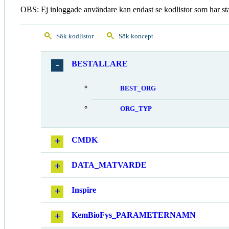
OBS: Ej inloggade användare kan endast se kodlistor som har st
Sök kodlistor
Sök koncept
BESTALLARE
BEST_ORG
ORG_TYP
CMDK
DATA_MATVARDE
Inspire
KemBioFys_PARAMETERNAMN