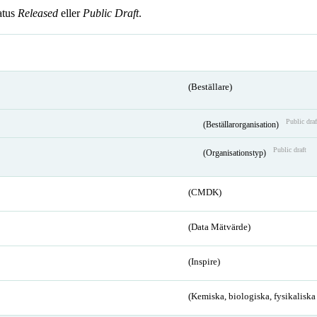
atus
Released
eller
Public Draft
.
(Beställare)
Public draf
(Beställarorganisation)
Public draft
(Organisationstyp)
(CMDK)
(Data Mätvärde)
(Inspire)
(Kemiska, biologiska, fysikalisk