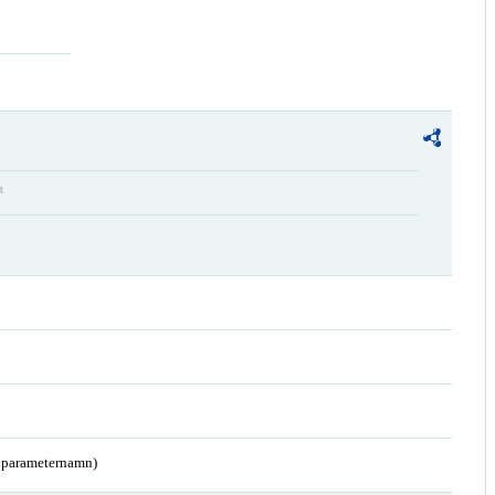
t
a parameternamn)