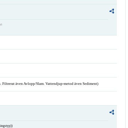
aft
. Filtrerat även Avlopp/Slam. Vattendjup-metod även Sediment)
ingstyp))