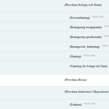
(Provdata Avlopp och Slam)
Public draft
(Provomfattning)
Publi
(Reningssteg övergripande)
Publi
(Reningssteg specificerade)
Public 
(Reningsverk, belastning)
Public draft
(Slamtyp)
(Vattentyp för Avlopp och Slam)
(Provdata Biota)
(Provdata fraktioner i Depositio
Public draft
(Fraktion)