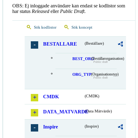
OBS: Ej inloggade användare kan endast se kodlistor som
har status
Released
eller
Public Draft
.
Sök kodlistor
Sök koncept
BESTALLARE
(Beställare)
BEST_ORG
(Beställarorganisation)
Public draft
ORG_TYP
(Organisationstyp)
Public draft
CMDK
(CMDK)
DATA_MATVARDE
(Data Mätvärde)
Inspire
(Inspire)