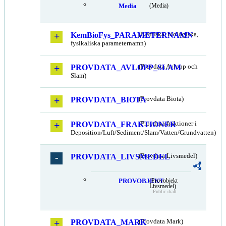
Media
(Media)
KemBioFys_PARAMETERNAMN
(Kemiska, biologiska,
fysikaliska parameternamn)
PROVDATA_AVLOPP_SLAM
(Provdata Avlopp och
Slam)
PROVDATA_BIOTA
(Provdata Biota)
PROVDATA_FRAKTIONER
(Provdata fraktioner i
Deposition/Luft/Sediment/Slam/Vatten/Grundvatten)
PROVDATA_LIVSMEDEL
(Provdata Livsmedel)
PROVOBJEKT
(Provobjekt
Livsmedel)
Public draft
PROVDATA_MARK
(Provdata Mark)