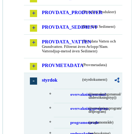
PROVDATA_PRODUKTER
(Provdata Produkter)
PROVDATA_SEDIMENT
(Provdata Sediment)
PROVDATA_VATTEN
(Provdata Vatten och
Grundvatten. Filtrerat även Avlopp/Slam.
Vattendjup-metod även Sediment)
PROVMETADATA
(Provmetadata)
styrdok
(styrdokument)
overvakningsmanual
((övervakningsmanual/
undersökningstyp))
overvakningsprogram
(övervakningsprogram/
delprogram)
programomrade
(programområde)
undersokning
(undersokning)