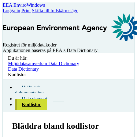
EEA
EnviroWindows
Logga in
Print
Skifta till fullskärmsläge
Registret för miljödatakoder
Applikationen baseras på EEA:s Data Dictionary
Du är här:
Miljödatasamverkan Data Dictionary
Data Dictionary
Kodlistor
Hjälp och
dokumentation
Data element
Kodlistor
Bläddra bland kodlistor