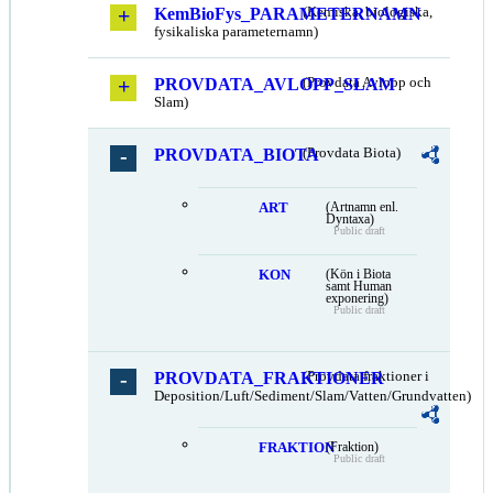
KemBioFys_PARAMETERNAMN
(Kemiska, biologiska,
fysikaliska parameternamn)
PROVDATA_AVLOPP_SLAM
(Provdata Avlopp och
Slam)
PROVDATA_BIOTA
(Provdata Biota)
ART
(Artnamn enl.
Dyntaxa)
Public draft
KON
(Kön i Biota
samt Human
exponering)
Public draft
PROVDATA_FRAKTIONER
(Provdata fraktioner i
Deposition/Luft/Sediment/Slam/Vatten/Grundvatten)
FRAKTION
(Fraktion)
Public draft