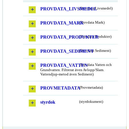
PROVDATA_LIVSMEDEL
(Provdata Livsmedel)
PROVDATA_MARK
(Provdata Mark)
PROVDATA_PRODUKTER
(Provdata Produkter)
PROVDATA_SEDIMENT
(Provdata Sediment)
PROVDATA_VATTEN
(Provdata Vatten och
Grundvatten. Filtrerat även Avlopp/Slam.
Vattendjup-metod även Sediment)
PROVMETADATA
(Provmetadata)
styrdok
(styrdokument)