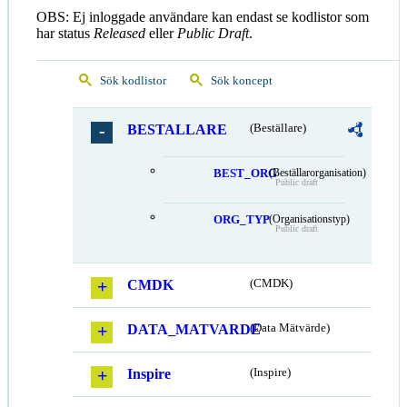
OBS: Ej inloggade användare kan endast se kodlistor som
har status
Released
eller
Public Draft
.
Sök kodlistor
Sök koncept
BESTALLARE
(Beställare)
BEST_ORG
(Beställarorganisation)
Public draft
ORG_TYP
(Organisationstyp)
Public draft
CMDK
(CMDK)
DATA_MATVARDE
(Data Mätvärde)
Inspire
(Inspire)