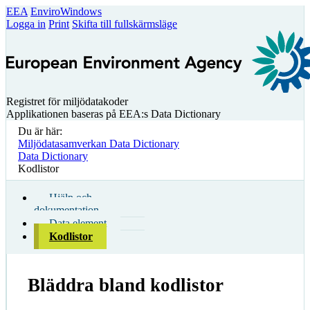
EEA
EnviroWindows
Logga in
Print
Skifta till fullskärmsläge
Registret för miljödatakoder
Applikationen baseras på EEA:s Data Dictionary
Du är här:
Miljödatasamverkan Data Dictionary
Data Dictionary
Kodlistor
Hjälp och
dokumentation
Data element
Kodlistor
Bläddra bland kodlistor