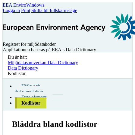
EEA
EnviroWindows
Logga in
Print
Skifta till fullskärmsläge
Registret för miljödatakoder
Applikationen baseras på EEA:s Data Dictionary
Du är här:
Miljödatasamverkan Data Dictionary
Data Dictionary
Kodlistor
Hjälp och
dokumentation
Data element
Kodlistor
Bläddra bland kodlistor