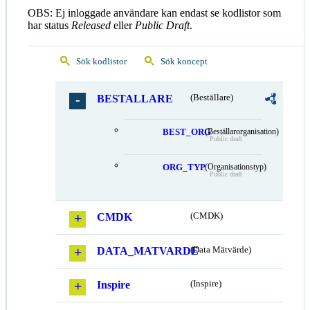
OBS: Ej inloggade användare kan endast se kodlistor som
har status
Released
eller
Public Draft
.
Sök kodlistor
Sök koncept
BESTALLARE
(Beställare)
BEST_ORG
(Beställarorganisation)
Public draft
ORG_TYP
(Organisationstyp)
Public draft
CMDK
(CMDK)
DATA_MATVARDE
(Data Mätvärde)
Inspire
(Inspire)