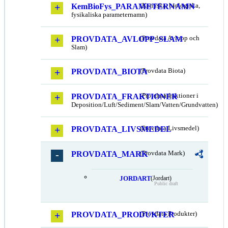
KemBioFys_PARAMETERNAMN
(Kemiska, biologiska,
fysikaliska parameternamn)
PROVDATA_AVLOPP_SLAM
(Provdata Avlopp och
Slam)
PROVDATA_BIOTA
(Provdata Biota)
PROVDATA_FRAKTIONER
(Provdata fraktioner i
Deposition/Luft/Sediment/Slam/Vatten/Grundvatten)
PROVDATA_LIVSMEDEL
(Provdata Livsmedel)
PROVDATA_MARK
(Provdata Mark)
JORDART
(Jordart)
Public draft
PROVDATA_PRODUKTER
(Provdata Produkter)