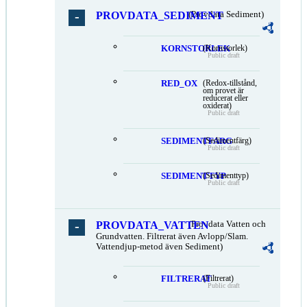
PROVDATA_SEDIMENT
(Provdata Sediment)
KORNSTORLEK
(Kornstorlek)
Public draft
RED_OX
(Redox-tillstånd,
om provet är
reducerat eller
oxiderat)
Public draft
SEDIMENTFARG
(Sedimentfärg)
Public draft
SEDIMENTTYP
(Sedimenttyp)
Public draft
PROVDATA_VATTEN
(Provdata Vatten och
Grundvatten. Filtrerat även Avlopp/Slam.
Vattendjup-metod även Sediment)
FILTRERAT
(Filtrerat)
Public draft