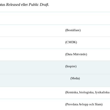
atus
Released
eller
Public Draft
.
(Beställare)
(CMDK)
(Data Mätvärde)
(Inspire)
(Media)
(Kemiska, biologiska, fysikalisk
(Provdata Avlopp och Slam)