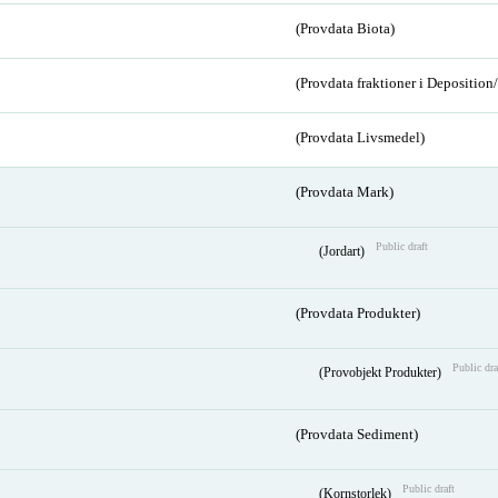
(Provdata Biota)
(Provdata fraktioner i Depositio
(Provdata Livsmedel)
(Provdata Mark)
Public draft
(Jordart)
(Provdata Produkter)
Public dra
(Provobjekt Produkter)
(Provdata Sediment)
Public draft
(Kornstorlek)