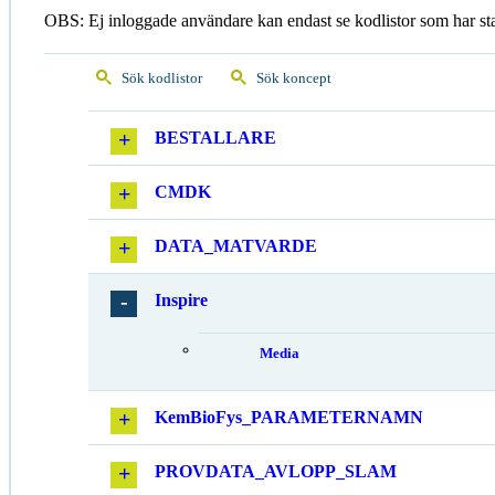
OBS: Ej inloggade användare kan endast se kodlistor som har st
Sök kodlistor
Sök koncept
BESTALLARE
CMDK
DATA_MATVARDE
Inspire
Media
KemBioFys_PARAMETERNAMN
PROVDATA_AVLOPP_SLAM