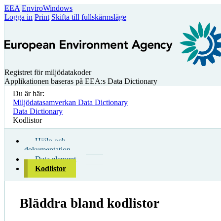
EEA
EnviroWindows
Logga in
Print
Skifta till fullskärmsläge
Registret för miljödatakoder
Applikationen baseras på EEA:s Data Dictionary
Du är här:
Miljödatasamverkan Data Dictionary
Data Dictionary
Kodlistor
Hjälp och
dokumentation
Data element
Kodlistor
Bläddra bland kodlistor