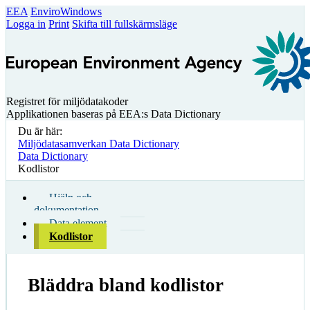
EEA
EnviroWindows
Logga in
Print
Skifta till fullskärmsläge
Registret för miljödatakoder
Applikationen baseras på EEA:s Data Dictionary
Du är här:
Miljödatasamverkan Data Dictionary
Data Dictionary
Kodlistor
Hjälp och
dokumentation
Data element
Kodlistor
Bläddra bland kodlistor