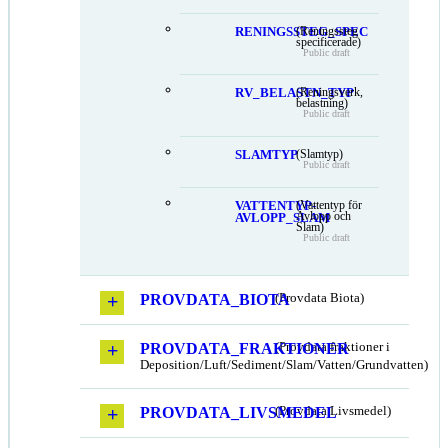
RENINGSSTEG_SPEC
(Reningssteg
specificerade)
Public draft
RV_BELASTN_TYP
(Reningsverk,
belastning)
Public draft
SLAMTYP
(Slamtyp)
Public draft
VATTENTYP-
(Vattentyp för
Avlopp och
AVLOPP_SLAM
Slam)
Public draft
PROVDATA_BIOTA
(Provdata Biota)
PROVDATA_FRAKTIONER
(Provdata fraktioner i
Deposition/Luft/Sediment/Slam/Vatten/Grundvatten)
PROVDATA_LIVSMEDEL
(Provdata Livsmedel)