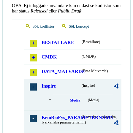
OBS: Ej inloggade användare kan endast se kodlistor som
har status
Released
eller
Public Draft
.
Sök kodlistor
Sök koncept
BESTALLARE
(Beställare)
CMDK
(CMDK)
DATA_MATVARDE
(Data Mätvärde)
Inspire
(Inspire)
Media
(Media)
KemBioFys_PARAMETERNAMN
(Kemiska, biologiska,
fysikaliska parameternamn)