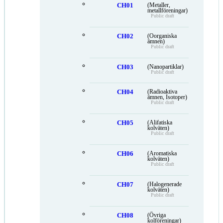
CH01
(Metaller,
metallföreningar)
Public draft
CH02
(Oorganiska
ämnen)
Public draft
CH03
(Nanopartiklar)
Public draft
CH04
(Radioaktiva
ämnen, Isotoper)
Public draft
CH05
(Alifatiska
kolväten)
Public draft
CH06
(Aromatiska
kolväten)
Public draft
CH07
(Halogenerade
kolväten)
Public draft
CH08
(Övriga
kolföreningar)