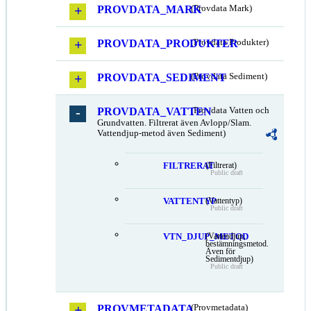
PROVDATA_MARK
(Provdata Mark)
PROVDATA_PRODUKTER
(Provdata Produkter)
PROVDATA_SEDIMENT
(Provdata Sediment)
PROVDATA_VATTEN
(Provdata Vatten och
Grundvatten. Filtrerat även Avlopp/Slam.
Vattendjup-metod även Sediment)
FILTRERAT
(Filtrerat)
Public draft
VATTENTYP
(Vattentyp)
Public draft
VTN_DJUP_METOD
(Vattendjup,
bestämningsmetod.
Även för
Sedimentdjup)
Public draft
PROVMETADATA
(Provmetadata)