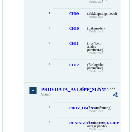
Public draft
CH09
(Bekämpningsmedel)
Public draft
CH10
(Läkemedel)
Public draft
CH11
(Fys/Kem
analys-
parametrar)
Public draft
CH12
(Biologiska
parametrar)
Public draft
PROVDATA_AVLOPP_SLAM
(Provdata Avlopp och
Slam)
PROV_OMFATT
(Provomfattning)
Public draft
RENINGSSTEG_OVERGRIP
(Reningssteg
övergripande)
Public draft