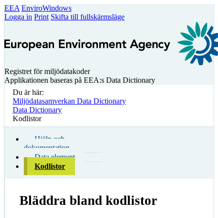
EEA
EnviroWindows
Logga in
Print
Skifta till fullskärmsläge
Registret för miljödatakoder
Applikationen baseras på EEA:s Data Dictionary
Du är här:
Miljödatasamverkan Data Dictionary
Data Dictionary
Kodlistor
Hjälp och
dokumentation
Data element
Kodlistor
Bläddra bland kodlistor