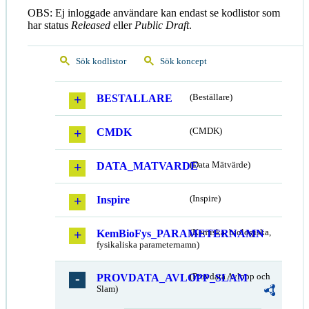
OBS: Ej inloggade användare kan endast se kodlistor som
har status
Released
eller
Public Draft
.
Sök kodlistor
Sök koncept
BESTALLARE
(Beställare)
CMDK
(CMDK)
DATA_MATVARDE
(Data Mätvärde)
Inspire
(Inspire)
KemBioFys_PARAMETERNAMN
(Kemiska, biologiska,
fysikaliska parameternamn)
PROVDATA_AVLOPP_SLAM
(Provdata Avlopp och
Slam)