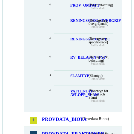
PROV_OMFATT
(Provomfattning)
Public draft
RENINGSSTEG_OVERGRIP
(Reningssteg
övergripande)
Public draft
RENINGSSTEG_SPEC
(Reningssteg
specificerade)
Public draft
RV_BELASTN_TYP
(Reningsverk,
belastning)
Public draft
SLAMTYP
(Slamtyp)
Public draft
VATTENTYP-
(Vattentyp för
Avlopp och
AVLOPP_SLAM
Slam)
Public draft
PROVDATA_BIOTA
(Provdata Biota)
PROVDATA_FRAKTIONER
(Provdata fraktioner i