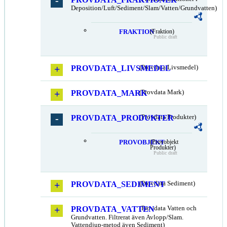
Deposition/Luft/Sediment/Slam/Vatten/Grundvatten)
FRAKTION
(Fraktion)
Public draft
PROVDATA_LIVSMEDEL
(Provdata Livsmedel)
PROVDATA_MARK
(Provdata Mark)
PROVDATA_PRODUKTER
(Provdata Produkter)
PROVOBJEKT
(Provobjekt
Produkter)
Public draft
PROVDATA_SEDIMENT
(Provdata Sediment)
PROVDATA_VATTEN
(Provdata Vatten och
Grundvatten. Filtrerat även Avlopp/Slam.
Vattendjup-metod även Sediment)