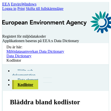
EEA
EnviroWindows
Logga in
Print
Skifta till fullskärmsläge
Registret för miljödatakoder
Applikationen baseras på EEA:s Data Dictionary
Du är här:
Miljödatasamverkan Data Dictionary
Data Dictionary
Kodlistor
Hjälp och
dokumentation
Data element
Kodlistor
Bläddra bland kodlistor