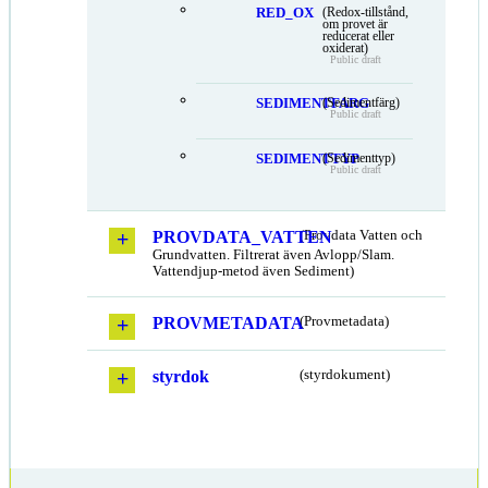
RED_OX
(Redox-tillstånd,
om provet är
reducerat eller
oxiderat)
Public draft
SEDIMENTFARG
(Sedimentfärg)
Public draft
SEDIMENTTYP
(Sedimenttyp)
Public draft
PROVDATA_VATTEN
(Provdata Vatten och
Grundvatten. Filtrerat även Avlopp/Slam.
Vattendjup-metod även Sediment)
PROVMETADATA
(Provmetadata)
styrdok
(styrdokument)