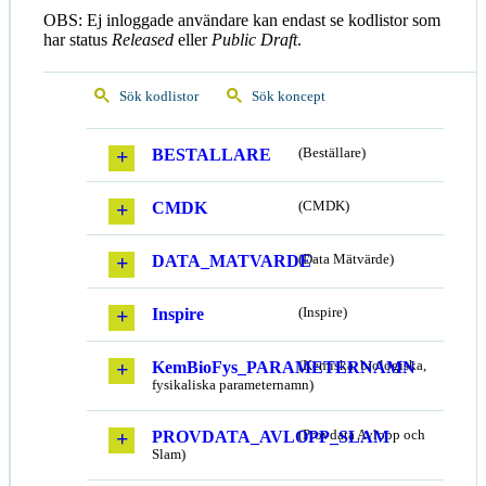
OBS: Ej inloggade användare kan endast se kodlistor som
har status
Released
eller
Public Draft
.
Sök kodlistor
Sök koncept
BESTALLARE
(Beställare)
CMDK
(CMDK)
DATA_MATVARDE
(Data Mätvärde)
Inspire
(Inspire)
KemBioFys_PARAMETERNAMN
(Kemiska, biologiska,
fysikaliska parameternamn)
PROVDATA_AVLOPP_SLAM
(Provdata Avlopp och
Slam)