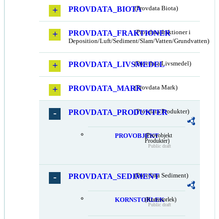
PROVDATA_BIOTA
(Provdata Biota)
PROVDATA_FRAKTIONER
(Provdata fraktioner i
Deposition/Luft/Sediment/Slam/Vatten/Grundvatten)
PROVDATA_LIVSMEDEL
(Provdata Livsmedel)
PROVDATA_MARK
(Provdata Mark)
PROVDATA_PRODUKTER
(Provdata Produkter)
PROVOBJEKT
(Provobjekt
Produkter)
Public draft
PROVDATA_SEDIMENT
(Provdata Sediment)
KORNSTORLEK
(Kornstorlek)
Public draft