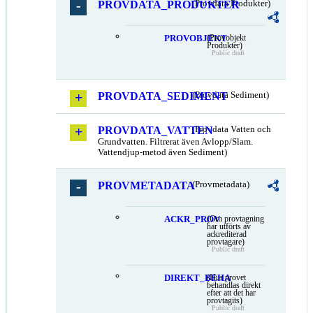
PROVDATA_PRODUKTER
(Provdata Produkter)
PROVOBJEKT
(Provobjekt
Produkter)
Public draft
PROVDATA_SEDIMENT
(Provdata Sediment)
PROVDATA_VATTEN
(Provdata Vatten och
Grundvatten. Filtrerat även Avlopp/Slam.
Vattendjup-metod även Sediment)
PROVMETADATA
(Provmetadata)
ACKR_PROV
(Om provtagning
har utförts av
ackrediterad
provtagare)
Public draft
DIREKT_BEHA
(Hur provet
behandlas direkt
efter att det har
provtagits)
Public draft