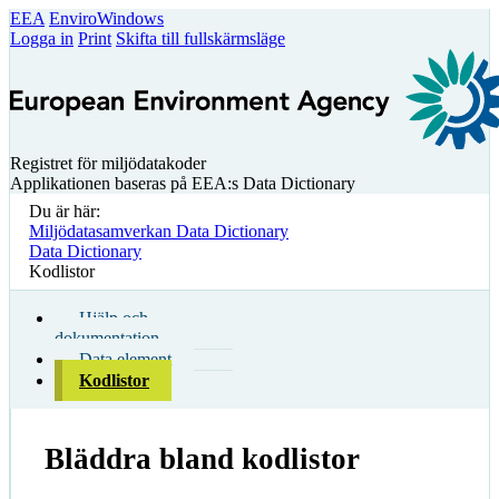
EEA
EnviroWindows
Logga in
Print
Skifta till fullskärmsläge
Registret för miljödatakoder
Applikationen baseras på EEA:s Data Dictionary
Du är här:
Miljödatasamverkan Data Dictionary
Data Dictionary
Kodlistor
Hjälp och
dokumentation
Data element
Kodlistor
Bläddra bland kodlistor