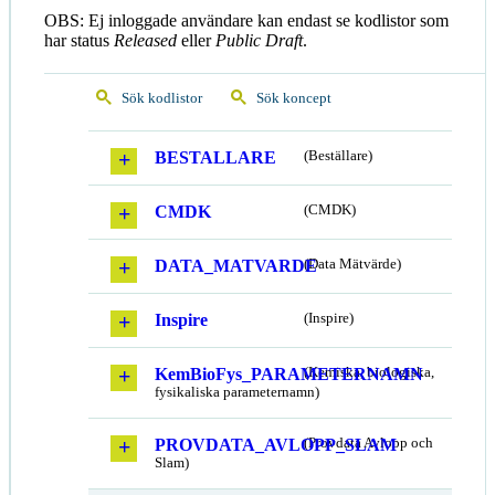
OBS: Ej inloggade användare kan endast se kodlistor som
har status
Released
eller
Public Draft
.
Sök kodlistor
Sök koncept
BESTALLARE
(Beställare)
CMDK
(CMDK)
DATA_MATVARDE
(Data Mätvärde)
Inspire
(Inspire)
KemBioFys_PARAMETERNAMN
(Kemiska, biologiska,
fysikaliska parameternamn)
PROVDATA_AVLOPP_SLAM
(Provdata Avlopp och
Slam)