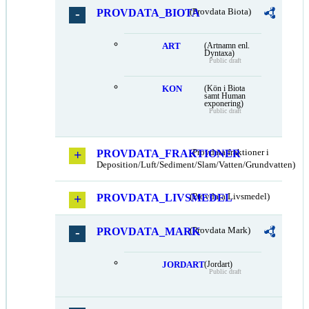
PROVDATA_BIOTA
(Provdata Biota)
ART
(Artnamn enl.
Dyntaxa)
Public draft
KON
(Kön i Biota
samt Human
exponering)
Public draft
PROVDATA_FRAKTIONER
(Provdata fraktioner i
Deposition/Luft/Sediment/Slam/Vatten/Grundvatten)
PROVDATA_LIVSMEDEL
(Provdata Livsmedel)
PROVDATA_MARK
(Provdata Mark)
JORDART
(Jordart)
Public draft