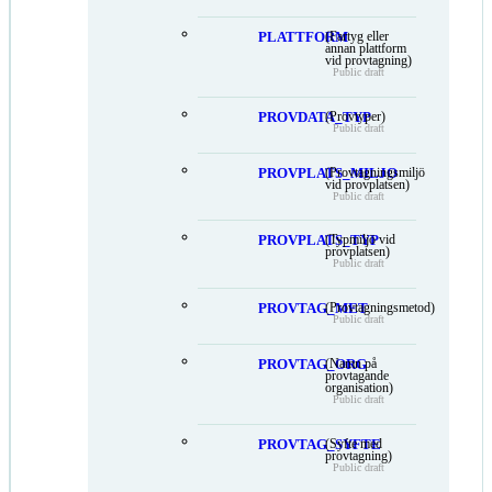
PLATTFORM
(Fartyg eller
annan plattform
vid provtagning)
Public draft
PROVDATA_TYP
(Provtyper)
Public draft
PROVPLATS_MILJO
(Provtagningsmiljö
vid provplatsen)
Public draft
PROVPLATS_TYP
(Typmiljö vid
provplatsen)
Public draft
PROVTAG_MET
(Provtagningsmetod)
Public draft
PROVTAG_ORG
(Namn på
provtagande
organisation)
Public draft
PROVTAG_SYFTE
(Syfte med
provtagning)
Public draft